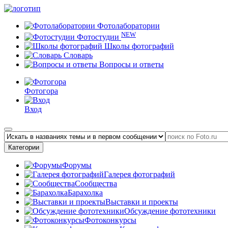
Фотолаборатории
NEW
Фотостудии
Школы фотографий
Словарь
Вопросы и ответы
Фотогора
Вход
Категории
Форумы
Галерея фотографий
Сообщества
Барахолка
Выставки и проекты
Обсуждение фототехники
Фотоконкурсы