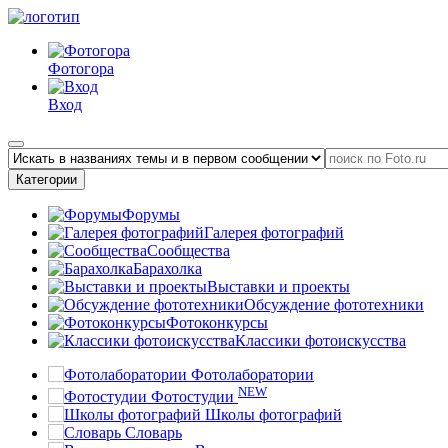
Фотогора
Вход
Категории
Форумы
Галерея фотографий
Сообщества
Барахолка
Выставки и проекты
Обсуждение фототехники
Фотоконкурсы
Классики фотоискусства
Фотолаборатории
NEW
Фотостудии
Школы фотографий
Словарь