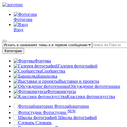
Фотогора
Вход
Категории
Форумы
Галерея фотографий
Сообщества
Барахолка
Выставки и проекты
Обсуждение фототехники
Фотоконкурсы
Классики фотоискусства
Фотолаборатории
NEW
Фотостудии
Школы фотографий
Словарь