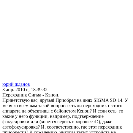
юрий жданов
3 апр. 2010 г., 18:39:32
Переходник Сигма - Кэнон.
Приветствую вас, друзья! Приобрел на днях SIGMA SD-14. У
меня ко всем вам такой вопрос: есть ли переходник с этого
аппарата на объективы с байонетом Кенон? И если есть, то
какие у него функции, например, подтверждение
фокусировки или (хочется верить в хорошее :D), даже
автофокусировка? И, соответственно, где этот переходник
приобрести? К сожалению, никогда таких устройств не