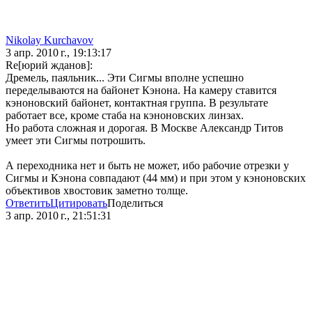
Nikolay Kurchavov
3 апр. 2010 г., 19:13:17
Re[юрий жданов]:
Дремель, паяльник... Эти Сигмы вполне успешно
переделываются на байонет Кэнона. На камеру ставится
кэноновский байонет, контактная группа. В результате
работает все, кроме стаба на кэноновских линзах.
Но работа сложная и дорогая. В Москве Александр Титов
умеет эти Сигмы потрошить.
А переходника нет и быть не может, ибо рабочие отрезки у
Сигмы и Кэнона совпадают (44 мм) и при этом у кэноновских
объективов хвостовик заметно толще.
Ответить
Цитировать
Поделиться
3 апр. 2010 г., 21:51:31