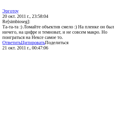
Эрготоу
20 окт. 2011 г., 23:58:04
Re[simbioseg]:
Та-та-та :) Ломайте объектив смело :) На пленке он был
ничего, на цифре и темноват, и не совсем макро. Но
поиграться на Нексе самое то.
Ответить
Цитировать
Поделиться
21 окт. 2011 г., 00:47:06