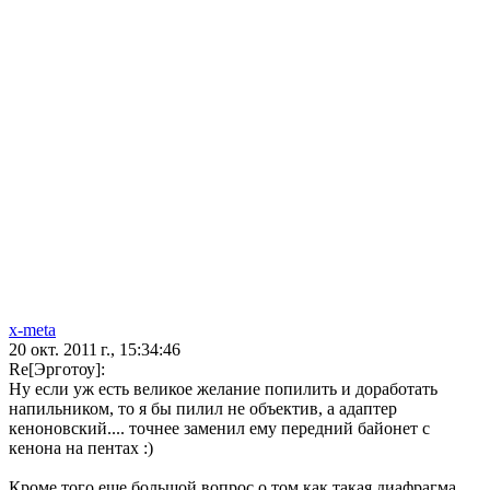
x-meta
20 окт. 2011 г., 15:34:46
Re[Эрготоу]:
Ну если уж есть великое желание попилить и доработать
напильником, то я бы пилил не объектив, а адаптер
кеноновский.... точнее заменил ему передний байонет с
кенона на пентах :)
Кроме того еще большой вопрос о том как такая диафрагма,