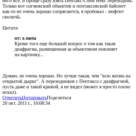
него все, и проще сразу взять Пентакс-Сони Некс переходник.
Только вот сигмовский объектив и пентаксовский байонет
как-то не очень хорошо сопрягаются, я пробовал - люфтит
своличЬ.
Цитата:
от: x-meta
Кроме того еще большой вопрос о том как такая
диафрагма, размещенная за объективом повлияет
на картинку...
Думаю, не очень хорошо. Но лучше такая, чем "всю жизнь на
открытой дырке". А переходников с Пентакса с диафрагмой,
пусть даже и такой кривой, я не видел (может я просто плохо
искал).
Ответить
Цитировать
Поделиться
20 окт. 2011 г., 16:08:34