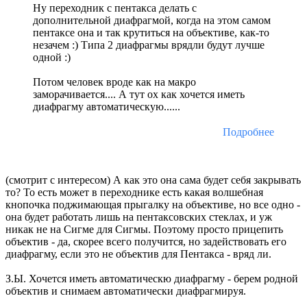
Ну переходник с пентакса делать с
дополнительной диафрагмой, когда на этом самом
пентаксе она и так крутиться на объективе, как-то
незачем :) Типа 2 диафрагмы врядли будут лучше
одной :)
Потом человек вроде как на макро
заморачивается.... А тут ох как хочется иметь
диафрагму автоматическую......
Подробнее
(смотрит с интересом) А как это она сама будет себя закрывать
то? То есть может в переходнике есть какая волшебная
кнопочка поджимающая прыгалку на объективе, но все одно -
она будет работать лишь на пентаксовских стеклах, и уж
никак не на Сигме для Сигмы. Поэтому просто прицепить
объектив - да, скорее всего получится, но задействовать его
диафрагму, если это не объектив для Пентакса - вряд ли.
З.Ы. Хочется иметь автоматическю диафрагму - берем родной
объектив и снимаем автоматически диафрагмируя.