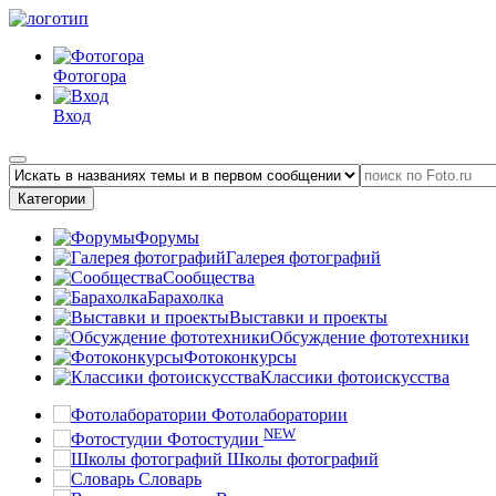
Фотогора
Вход
Категории
Форумы
Галерея фотографий
Сообщества
Барахолка
Выставки и проекты
Обсуждение фототехники
Фотоконкурсы
Классики фотоискусства
Фотолаборатории
NEW
Фотостудии
Школы фотографий
Словарь