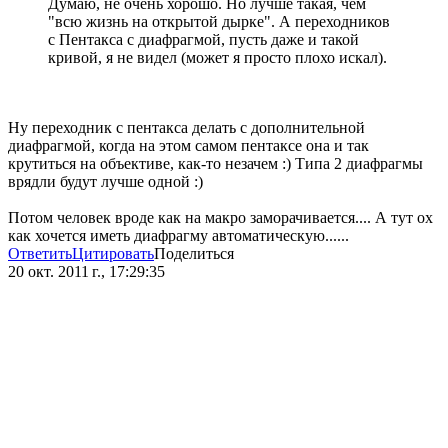
Думаю, не очень хорошо. Но лучше такая, чем
"всю жизнь на открытой дырке". А переходников
с Пентакса с диафрагмой, пусть даже и такой
кривой, я не видел (может я просто плохо искал).
Ну переходник с пентакса делать с дополнительной
диафрагмой, когда на этом самом пентаксе она и так
крутиться на объективе, как-то незачем :) Типа 2 диафрагмы
врядли будут лучше одной :)
Потом человек вроде как на макро заморачивается.... А тут ох
как хочется иметь диафрагму автоматическую......
Ответить
Цитировать
Поделиться
20 окт. 2011 г., 17:29:35