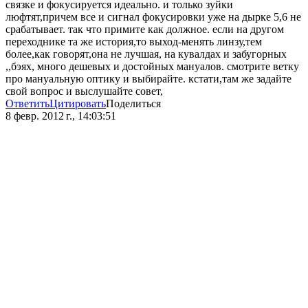
связке и фокусируется идеально. и только зуйки
люфтят,причем все и сигнал фокусировки уже на дырке 5,6 не
срабатывает. так что примите как должное. если на другом
переходнике та же история,то выход-менять линзу,тем
более,как говорят,она не лучшая, на кувалдах и забугорных
,,бэях, много дешевых и достойных мануалов. смотрите ветку
про мануальную оптику и выбирайте. кстати,там же задайте
свой вопрос и выслушайте совет,
Ответить
Цитировать
Поделиться
8 февр. 2012 г., 14:03:51