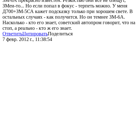
ЗМ-6А прекрасно известен. Резкостью они все не блещут,
ЗМеи-то... Но если попал в фокус - терпеть можно. У меня
Д700+ЗМ-5СА кажет подсказку только при хорошем свете. В
остальных случаях - как получится. Но он темнее ЗМ-6А.
Насколько - кто его знает, советский автопром говорит, что на
стоп, а реально - кто ж его знает.
Ответить
Цитировать
Поделиться
7 февр. 2012 г., 11:38:54