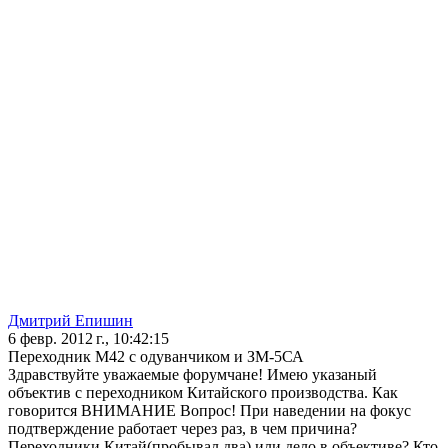
Дмитрий Епишин
6 февр. 2012 г., 10:42:15
Переходник М42 с одуванчиком и ЗМ-5СА
Здравствуйте уважаемые форумчане! Имею указаный
объектив с переходником Китайского производства. Как
говорится ВНИМАНИЕ Вопрос! При наведении на фокус
подтверждение работает через раз, в чем причина?
Переходники Китай(пробывал два) или дело в объективе? Кто