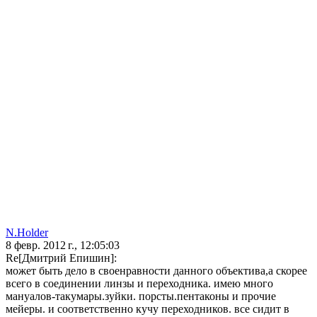
N.Holder
8 февр. 2012 г., 12:05:03
Re[Дмитрий Епишин]:
может быть дело в своенравности данного объектива,а скорее
всего в соединении линзы и переходника. имею много
мануалов-такумары.зуйки. порсты.пентаконы и прочие
мейеры. и соответственно кучу переходников. все сидит в