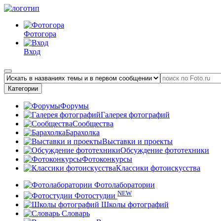
Фотогора
Вход
Категории
Форумы
Галерея фотографий
Сообщества
Барахолка
Выставки и проекты
Обсуждение фототехники
Фотоконкурсы
Классики фотоискусства
Фотолаборатории
NEW
Фотостудии
Школы фотографий
Словарь