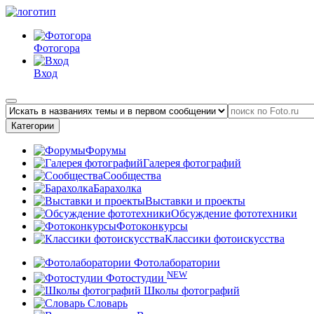
Фотогора
Вход
Категории
Форумы
Галерея фотографий
Сообщества
Барахолка
Выставки и проекты
Обсуждение фототехники
Фотоконкурсы
Классики фотоискусства
Фотолаборатории
NEW
Фотостудии
Школы фотографий
Словарь