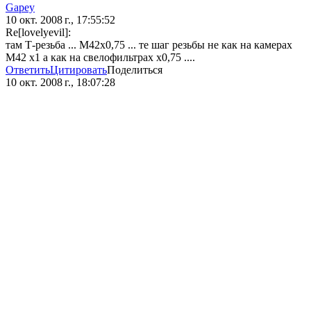
Gapey
10 окт. 2008 г., 17:55:52
Re[lovelyevil]:
там Т-резьба ... М42х0,75 ... те шаг резьбы не как на камерах
М42 х1 а как на свелофильтрах х0,75 ....
Ответить
Цитировать
Поделиться
10 окт. 2008 г., 18:07:28