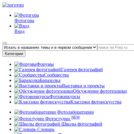
Фотогора
Вход
Категории
Форумы
Галерея фотографий
Сообщества
Барахолка
Выставки и проекты
Обсуждение фототехники
Фотоконкурсы
Классики фотоискусства
Фотолаборатории
NEW
Фотостудии
Школы фотографий
Словарь