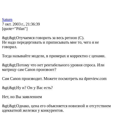
Saturn
7 окт. 2003 г., 21:36:39
[quote="Pifan"]
&gt;&gt;Отучаемся говорить за весь регион (C).
Не надо передергивать и приписывать мне то, чего я не
говорил.
Тогда называйте модели, в примерах и корректно с ценами.
&gt;&gt;Потому что нет рентабельного уровня спроса. Или
матрицу сам Canon произвоит?
Сам Canon производит. Можете посмотреть на dpreview.com
&gt;&gt;Ну и? Он у Вас есть?
Нет, но Вы заявлением
&gt;&gt;Однако, цена его объясняется новизной и отсутствием
адекватной железки у конкурентов.