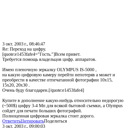
3 окт. 2003 г., 08:46:47
Re: Переход на цифру.
[quote:e1453fafe4="Гость."]Всем привет.
Требуется помощь владельцов цифр. аппаратов.
Имею пленочную зеркалку OLYMPUS IS-5000 ,
на какую цифровую камеру перейти непотеряв а может и
преобрести в качестве отпечатанной фотографии 10x15,
15x20, 20x30 .
Очень буду благодарен.[/quote:e1453fafe4]
Купите в дополнение какую-нибудь относительно недорогую
(~500$) цифру 3-4 Мп для всякой бытовой съемки, а Olympus
сойдет для печати больших фотографий.
Полноценная цифровая зеркалка стоит дорого.
Ответить
Цитировать
Поделиться
3 окт. 2003 г., 09:00:03