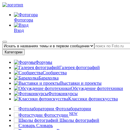
Фотогора
Вход
Категории
Форумы
Галерея фотографий
Сообщества
Барахолка
Выставки и проекты
Обсуждение фототехники
Фотоконкурсы
Классики фотоискусства
Фотолаборатории
NEW
Фотостудии
Школы фотографий
Словарь