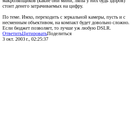
макроляпщиков (какие они мини, ляпы у них будь здоров)
стоит денего затрачиваемых на цифру.
По теме. Имхо, переходить с зеркальной камеры, пусть и с
несменным объективом, на компакт будет довольно сложно.
Если бюджет позволяет, то лучше уж любую DSLR.
Ответить
Цитировать
Поделиться
3 окт. 2003 г., 02:25:37