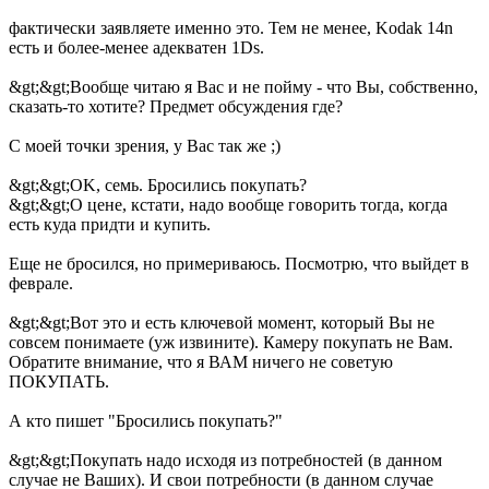
фактически заявляете именно это. Тем не менее, Kodak 14n
есть и более-менее адекватен 1Ds.
&gt;&gt;Вообще читаю я Вас и не пойму - что Вы, собственно,
сказать-то хотите? Предмет обсуждения где?
С моей точки зрения, у Вас так же ;)
&gt;&gt;OK, семь. Бросились покупать?
&gt;&gt;О цене, кстати, надо вообще говорить тогда, когда
есть куда придти и купить.
Еще не бросился, но примериваюсь. Посмотрю, что выйдет в
феврале.
&gt;&gt;Вот это и есть ключевой момент, который Вы не
совсем понимаете (уж извините). Камеру покупать не Вам.
Обратите внимание, что я ВАМ ничего не советую
ПОКУПАТЬ.
А кто пишет "Бросились покупать?"
&gt;&gt;Покупать надо исходя из потребностей (в данном
случае не Ваших). И свои потребности (в данном случае