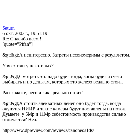
Saturn
6 окт. 2003 г., 19:51:19
Re: Спасибо всем !
[quote="Pifan"]
&gt;&gt;А неинтересно. Затраты несоизмеримы с результатом.
У всех или у некоторых?
&gt;&gt;Смотреть это надо будет тогда, когда будет из чего
выбирать и по деньгам, которых это железо реально стоит.
Расскажите, чего и как "реально стоит".
&gt;&gt;А стоить адекватных денег оно будет тогда, когда
окупятся НИИР и такие камеры будут поставлены на поток.
Думаете, у 5Mp и 11Mp себестоимость производства сильно
отличается? Неа.
http://www.dpreview.com/reviews/canoneos1ds/