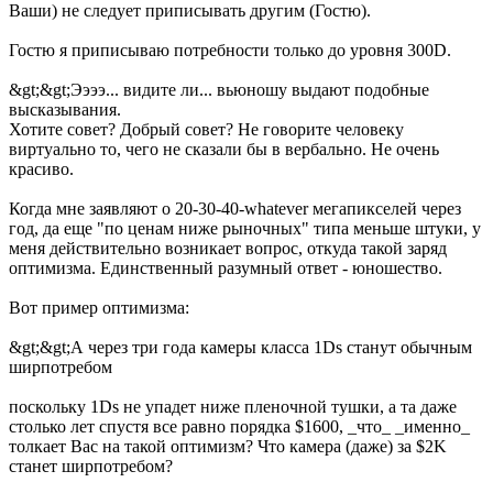
Ваши) не следует приписывать другим (Гостю).
Гостю я приписываю потребности только до уровня 300D.
&gt;&gt;Ээээ... видите ли... вьюношу выдают подобные
высказывания.
Хотите совет? Добрый совет? Не говорите человеку
виртуально то, чего не сказали бы в вербально. Не очень
красиво.
Когда мне заявляют о 20-30-40-whatever мегапикселей через
год, да еще "по ценам ниже рыночных" типа меньше штуки, у
меня действительно возникает вопрос, откуда такой заряд
оптимизма. Единственный разумный ответ - юношество.
Вот пример оптимизма:
&gt;&gt;А через три года камеры класса 1Ds станут обычным
ширпотребом
поскольку 1Ds не упадет ниже пленочной тушки, а та даже
столько лет спустя все равно порядка $1600, _что_ _именно_
толкает Вас на такой оптимизм? Что камера (даже) за $2K
станет ширпотребом?