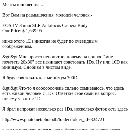
Мечты юношества...
Вот Вам на размышления, молодой человек -
EOS 1V 35mm SLR Autofocus Camera Body
Our Price: $ 1,639.95
ниже этого 1Ds никогда не будет по очевидным
соображениям.
&gt;&gt;Мне просто непонятно, почему на вопрос "мне
печатать 20x30" все начинают советовать 1Ds. Ну или 10D как
минимум. Снобизм в чистом виде.
Я буду советовать как минимум 300D.
&gt;&gt;Что-то я оооооооочень сильно сомневаюсь, что здесь
есть живой человек с 1Ds. Ответьте себе сами на вопрос,
почему у вас не 1Ds.
Я брал напрокат несколько раз 1Ds, несколько фоток есть здесь
http://www.photo.net/photodb/folder?folder_id=324721
я его не покупаю потому что в феврале что-то скорее всего