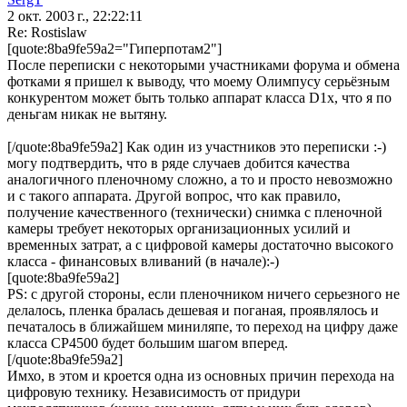
2 окт. 2003 г., 22:22:11
Re: Rostislaw
[quote:8ba9fe59a2="Гиперпотам2"]
После переписки с некоторыми участниками форума и обмена
фотками я пришел к выводу, что моему Олимпусу серьёзным
конкурентом может быть только аппарат класса D1х, что я по
деньгам никак не вытяну.
[/quote:8ba9fe59a2] Как один из участников это переписки :-)
могу подтвердить, что в ряде случаев добится качества
аналогичного пленочному сложно, а то и просто невозможно
и с такого аппарата. Другой вопрос, что как правило,
получение качественного (технически) снимка с пленочной
камеры требует некоторых организационных усилий и
временных затрат, а с цифровой камеры достаточно высокого
класса - финансовых вливаний (в начале):-)
[quote:8ba9fe59a2]
PS: с другой стороны, если пленочником ничего серьезного не
делалось, пленка бралась дешевая и поганая, проявлялось и
печаталось в ближайшем миниляпе, то переход на цифру даже
класса CP4500 будет большим шагом вперед.
[/quote:8ba9fe59a2]
Имхо, в этом и кроется одна из основных причин перехода на
цифровую технику. Независимость от придури