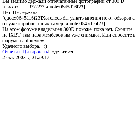
Вы видимо держали отпечатанные фотографии от 300 D
в руках ....... !??????[/quote:0645d16f23]
Нет. Не держала.
[quote:0645d16f23]Хотелось бы узнать мнения не от обзоров а
от уже опробованных камер.[/quote:0645d16f23]
На этом форуме владельцев 300D похоже, пока нет. Сходите
на IXBT, там пара мемберов им уже снимают. Или спросите в
форуме на dpreview.
Удачного выбора... ;)
Ответить
Цитировать
Поделиться
2 окт. 2003 г., 21:29:17