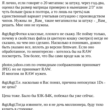
Я лично, если говорят о 20 мегапикс за штуку, через год-два,
оценил бы размер матрицы примерно в нынешние 2/3" или
чуть больше (раза в полтора, а то лишь на треть) как
единственный вариант учитывая ситуацию с производством
чипов. Нужны ли _Вам_ такие мегапикселы за штуку - _Вам_
решать. Мне они не нужны.
&gt;&gt;Фотки классные, плохого не скажу. Не пойму только,
почему в свойствах файла (я цветную кошку смотрел) негде не
сказано, на чем оно сделано. Насколько я понимаю, дожно
быть указано все, вплоть до версии firmware. Если оно
обработанное, то неинтересно - хотелось бы на RAW
посмотреть. Тем более, что Вы сами вроде как за это.
photos.yahoo.com по очевидным соображениям принимает
JPEG но не принимает RAW.
И многим ли RAW нужен.
&gt;&gt;Т.е. насколько я Вас понял, причина непокупки 1Ds -
не цена?
Цена тоже. Было бы $3K-$4K, побежал бы уже сейчас.
&gt;&gt;Тогда извините, но я не дочь миллионера, буду тихо
курить в сторонке.