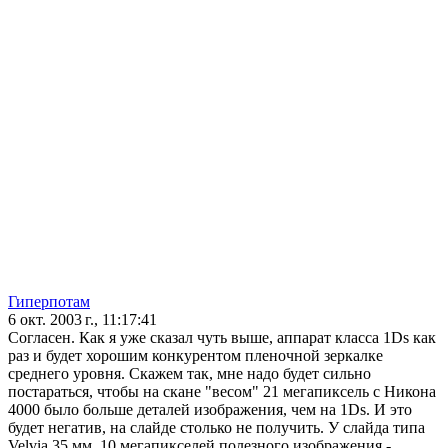
Гиперпотам
6 окт. 2003 г., 11:17:41
Согласен. Как я уже сказал чуть выше, аппарат класса 1Ds как
раз и будет хорошим конкурентом пленочной зеркалке
среднего уровня. Скажем так, мне надо будет сильно
постараться, чтобы на скане "весом" 21 мегапиксель с Никона
4000 было больше деталей изображения, чем на 1Ds. И это
будет негатив, на слайде столько не получить. У слайда типа
Velvia 35 мм. 10 мегапикселей полезного изображения -