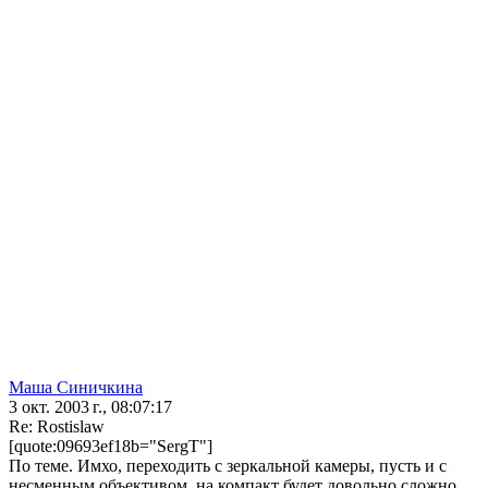
Маша Синичкина
3 окт. 2003 г., 08:07:17
Re: Rostislaw
[quote:09693ef18b="SergT"]
По теме. Имхо, переходить с зеркальной камеры, пусть и с
несменным объективом, на компакт будет довольно сложно.