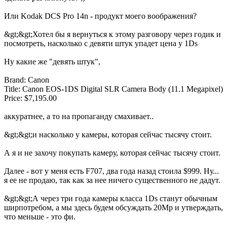
Или Kodak DCS Pro 14n - продукт моего воображения?
&gt;&gt;Хотел бы я вернуться к этому разговору через годик и
посмотреть, насколько с девяти штук упадет цена у 1Ds
Ну какие же "девять штук",
Brand: Canon
Title: Canon EOS-1DS Digital SLR Camera Body (11.1 Megapixel)
Price: $7,195.00
аккуратнее, а то на пропаганду смахивает..
&gt;&gt;и насколько у камеры, которая сейчас тысячу стоит.
А я и не захочу покупать камеру, которая сейчас тысячу стоит.
Далее - вот у меня есть F707, два года назад стоила $999. Ну...
я ее не продаю, так как за нее ничего существенного не дадут.
&gt;&gt;А через три года камеры класса 1Ds станут обычным
ширпотребом, а мы здесь будем обсуждать 20Mp и утверждать,
что меньше - это фи.