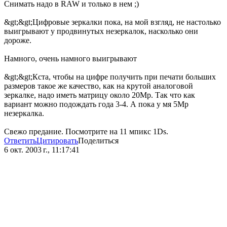
Снимать надо в RAW и только в нем ;)
&gt;&gt;Цифровые зеркалки пока, на мой взгляд, не настолько
выигрывают у продвинутых незеркалок, насколько они
дороже.
Намного, очень намного выигрывают
&gt;&gt;Кста, чтобы на цифре получить при печати больших
размеров такое же качество, как на крутой аналоговой
зеркалке, надо иметь матрицу около 20Mp. Так что как
вариант можно подождать года 3-4. А пока у мя 5Mp
незеркалка.
Свежо предание. Посмотрите на 11 мпикс 1Ds.
Ответить
Цитировать
Поделиться
6 окт. 2003 г., 11:17:41