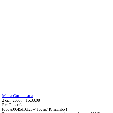
Маша Синичкина
2 окт. 2003 г., 15:33:08
Re: Спасибо.
[quote:0645d16f23="Гость."]Спасибо !