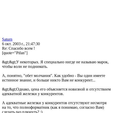
Saturn
6 окт. 2003 г., 21:47:30
Re: Спасибо всем !
[quote="Pifan"]
&gt;&gt;У некоторых. Я специально нигде не называю марок,
чтобы волн не поднимать.
А, понятно, "обет молчания". Как удобно - Вы один имеете
истинное знание, и больше никто Вам не конкурент...
&gt;&gt;Однако, цена его объясняется новизной и отсутствием
адекватной железки у конкурентов.
А адекватные железки у конкурентов отсутствуют несмотря
на то, что полноформатник (как я понимаю, согласно Вам)
сделать раз плюнуть? ;)