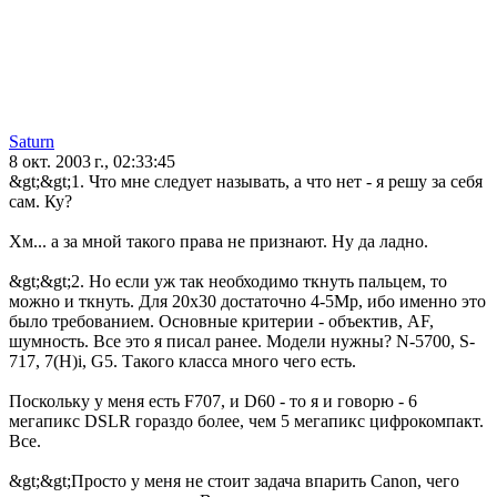
Saturn
8 окт. 2003 г., 02:33:45
&gt;&gt;1. Что мне следует называть, а что нет - я решу за себя
сам. Ку?
Хм... а за мной такого права не признают. Ну да ладно.
&gt;&gt;2. Но если уж так необходимо ткнуть пальцем, то
можно и ткнуть. Для 20x30 достаточно 4-5Mp, ибо именно это
было требованием. Основные критерии - объектив, AF,
шумность. Все это я писал ранее. Модели нужны? N-5700, S-
717, 7(H)i, G5. Такого класса много чего есть.
Поскольку у меня есть F707, и D60 - то я и говорю - 6
мегапикс DSLR гораздо более, чем 5 мегапикс цифрокомпакт.
Все.
&gt;&gt;Просто у меня не стоит задача впарить Canon, чего