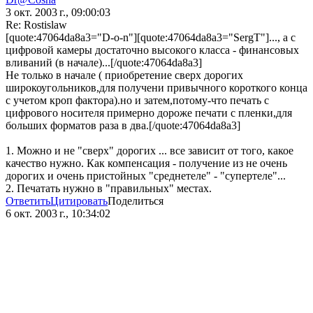
3 окт. 2003 г., 09:00:03
Re: Rostislaw
[quote:47064da8a3="D-o-n"][quote:47064da8a3="SergT"]..., а с
цифровой камеры достаточно высокого класса - финансовых
вливаний (в начале)...[/quote:47064da8a3]
Не только в начале ( приобретение сверх дорогих
широкоугольников,для получени привычного короткого конца
с учетом кроп фактора).но и затем,потому-что печать с
цифрового носителя примерно дороже печати с пленки,для
больших форматов раза в два.[/quote:47064da8a3]
1. Можно и не "сверх" дорогих ... все зависит от того, какое
качество нужно. Как компенсация - получение из не очень
дорогих и очень пристойных "среднетеле" - "супертеле"...
2. Печатать нужно в "правильных" местах.
Ответить
Цитировать
Поделиться
6 окт. 2003 г., 10:34:02