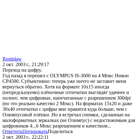
Rostislaw
2 окт. 2003 г., 21:29:17
Переход на цифру.
Год назад я перешел с OLYMPUS IS-3000 на 4 Мпкс Никон
СР4500. Субъективно: теперь уже ничто не заставит меня
вернуться обратно. Хотя на формате 10х15 иногда
(непредсказуемо) плёночные отпечатки выглядят удачнее и
полнее, чем цифровые, напечатанные с разрешением 300dpi
(но это реально качество 2 Мпкс). На форматах 15х20 и даже
30х40 отпечатки с цифры мне нравятся куда больше, чем с
Олимпусовой плёнки. Но я встречал снимки, сделанные на
малоформатных зеркалках (не Олимпус) с недостижимым для
цифровиков 4...6 Мпкс разрешением и качеством...
Ответить
Цитировать
Поделиться
2 окт. 2003 г., 22:22:11