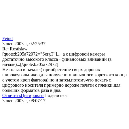
Feind
3 окт. 2003 г., 02:25:37
Re: Rostislaw
[quote:b205a72972="SergT"]..., а с цифровой камеры
достаточно высокого класса - финансовых вливаний (в
начале)...[/quote:b205a72972]
Не только в начале ( приобретение сверх дорогих
широкоугольников,для получени привычного короткого конца
с учетом кроп фактора).но и затем,потому-что печать с
цифрового носителя примерно дороже печати с пленки,для
больших форматов раза в два.
Ответить
Цитировать
Поделиться
3 окт. 2003 г., 08:07:17