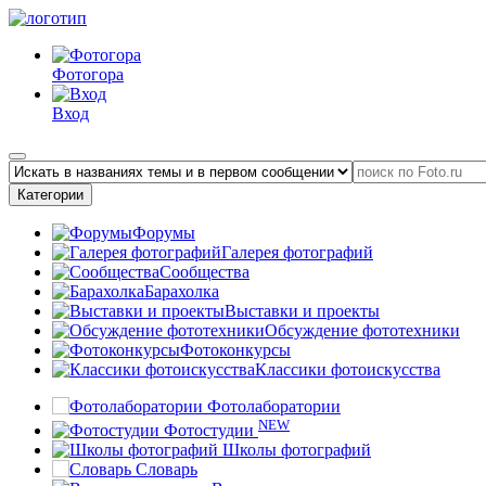
Фотогора
Вход
Категории
Форумы
Галерея фотографий
Сообщества
Барахолка
Выставки и проекты
Обсуждение фототехники
Фотоконкурсы
Классики фотоискусства
Фотолаборатории
NEW
Фотостудии
Школы фотографий
Словарь