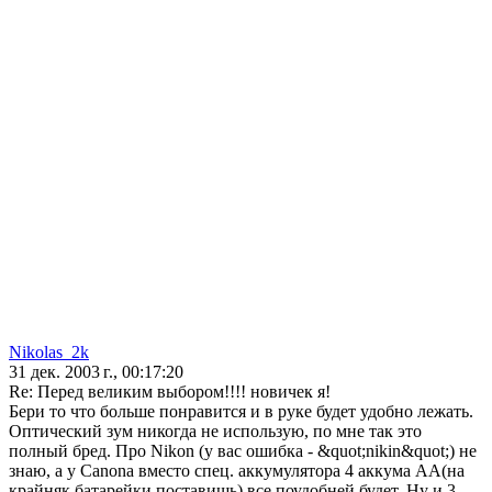
Nikolas_2k
31 дек. 2003 г., 00:17:20
Re: Перед великим выбором!!!! новичек я!
Бери то что больше понравится и в руке будет удобно лежать.
Оптический зум никогда не использую, по мне так это
полный бред. Про Nikon (у вас ошибка - &quot;nikin&quot;) не
знаю, а у Canona вместо спец. аккумулятора 4 аккума АА(на
крайняк батарейки поставишь) все поудобней будет. Ну и 3