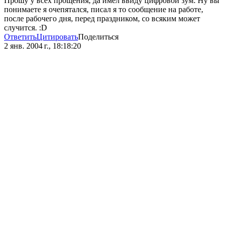
Прошу у всех прощения, да имел ввиду цифровой зум. Ну вы
понимаете я очепятался, писал я то сообщение на работе,
после рабочего дня, перед праздником, со всяким может
случится. :D
Ответить
Цитировать
Поделиться
2 янв. 2004 г., 18:18:20