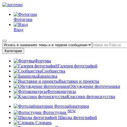
Фотогора
Вход
Категории
Форумы
Галерея фотографий
Сообщества
Барахолка
Выставки и проекты
Обсуждение фототехники
Фотоконкурсы
Классики фотоискусства
Фотолаборатории
NEW
Фотостудии
Школы фотографий
Словарь