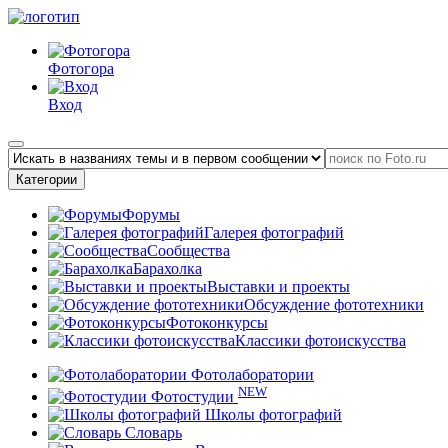
Фотогора
Вход
Категории
Форумы
Галерея фотографий
Сообщества
Барахолка
Выставки и проекты
Обсуждение фототехники
Фотоконкурсы
Классики фотоискусства
Фотолаборатории
NEW
Фотостудии
Школы фотографий
Словарь