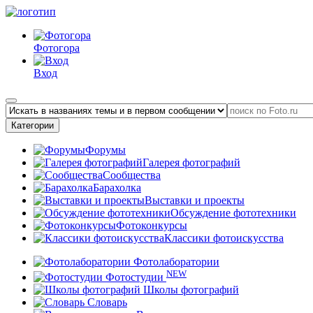
Фотогора
Вход
Категории
Форумы
Галерея фотографий
Сообщества
Барахолка
Выставки и проекты
Обсуждение фототехники
Фотоконкурсы
Классики фотоискусства
Фотолаборатории
NEW
Фотостудии
Школы фотографий
Словарь