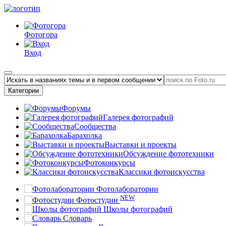
Фотогора
Вход
Категории
Форумы
Галерея фотографий
Сообщества
Барахолка
Выставки и проекты
Обсуждение фототехники
Фотоконкурсы
Классики фотоискусства
Фотолаборатории
NEW
Фотостудии
Школы фотографий
Словарь