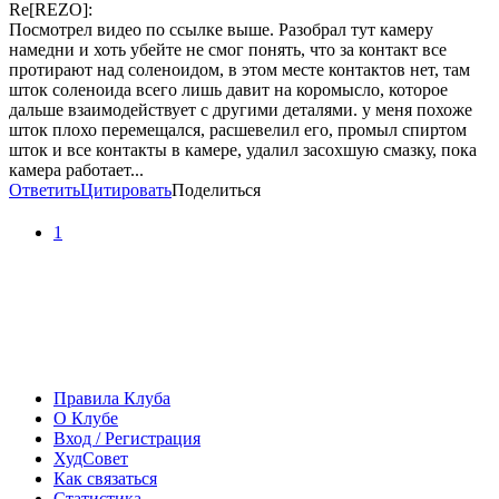
Re[REZO]:
Посмотрел видео по ссылке выше. Разобрал тут камеру
намедни и хоть убейте не смог понять, что за контакт все
протирают над соленоидом, в этом месте контактов нет, там
шток соленоида всего лишь давит на коромысло, которое
дальше взаимодействует с другими деталями. у меня похоже
шток плохо перемещался, расшевелил его, промыл спиртом
шток и все контакты в камере, удалил засохшую смазку, пока
камера работает...
Ответить
Цитировать
Поделиться
1
Правила Клуба
О Клубе
Вход / Регистрация
ХудСовет
Как связаться
Статистика