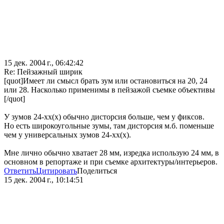
15 дек. 2004 г., 06:42:42
Re: Пейзажный ширик
[quot]Имеет ли смысл брать зум или остановиться на 20, 24
или 28. Насколько применимы в пейзажой съемке объективы
[/quot]
У зумов 24-хх(х) обычно дисторсия больше, чем у фиксов.
Но есть широкоугольные зумы, там дисторсия м.б. поменьше
чем у универсальных зумов 24-хх(х).
Мне лично обычно хватает 28 мм, изредка использую 24 мм, в
основном в репортаже и при съемке архитектуры/интерьеров.
Ответить
Цитировать
Поделиться
15 дек. 2004 г., 10:14:51