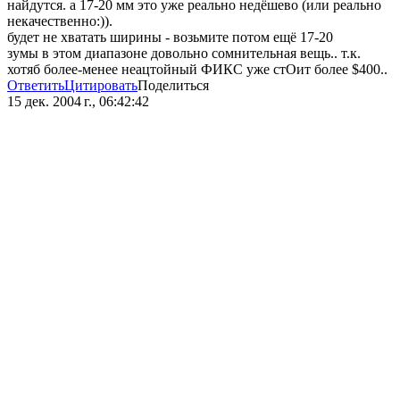
найдутся. а 17-20 мм это уже реально недёшево (или реально
некачественно:)).
будет не хватать ширины - возьмите потом ещё 17-20
зумы в этом диапазоне довольно сомнительная вещь.. т.к.
хотяб более-менее неацтойный ФИКС уже стОит более $400..
Ответить
Цитировать
Поделиться
15 дек. 2004 г., 06:42:42