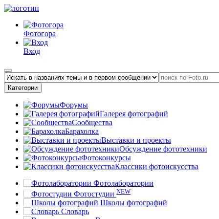
Фотогора
Вход
Категории
Форумы
Галерея фотографий
Сообщества
Барахолка
Выставки и проекты
Обсуждение фототехники
Фотоконкурсы
Классики фотоискусства
Фотолаборатории
NEW
Фотостудии
Школы фотографий
Словарь