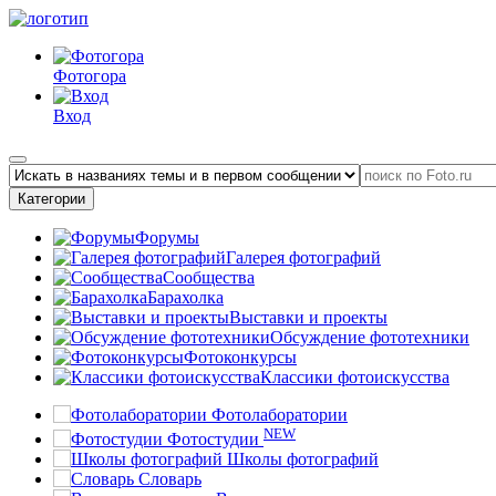
Фотогора
Вход
Категории
Форумы
Галерея фотографий
Сообщества
Барахолка
Выставки и проекты
Обсуждение фототехники
Фотоконкурсы
Классики фотоискусства
Фотолаборатории
NEW
Фотостудии
Школы фотографий
Словарь