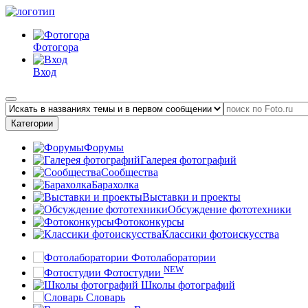
Фотогора
Вход
Категории
Форумы
Галерея фотографий
Сообщества
Барахолка
Выставки и проекты
Обсуждение фототехники
Фотоконкурсы
Классики фотоискусства
Фотолаборатории
NEW
Фотостудии
Школы фотографий
Словарь