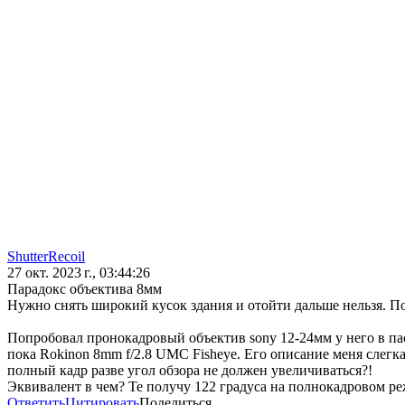
ShutterRecoil
27 окт. 2023 г., 03:44:26
Парадокс объектива 8мм
Нужно снять широкий кусок здания и отойти дальше нельзя. По 
Попробовал пронокадровый объектив sony 12-24мм у него в пасп
пока Rokinon 8mm f/2.8 UMC Fisheye. Его описание меня слегка
полный кадр разве угол обзора не должен увеличиваться?!
Эквивалент в чем? Те получу 122 градуса на полнокадровом р
Ответить
Цитировать
Поделиться