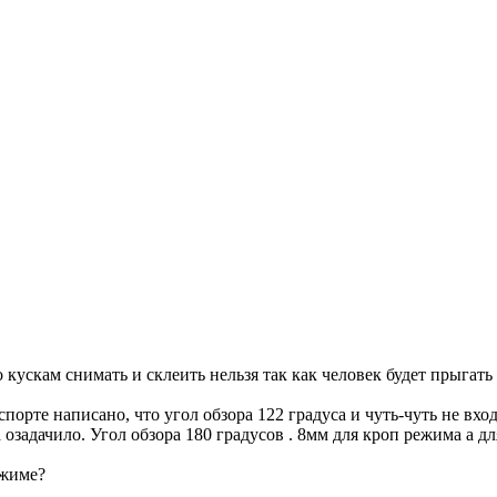
кускам снимать и склеить нельзя так как человек будет прыгать 
орте написано, что угол обзора 122 градуса и чуть-чуть не вхо
 озадачило. Угол обзора 180 градусов . 8мм для кроп режима а д
ежиме?