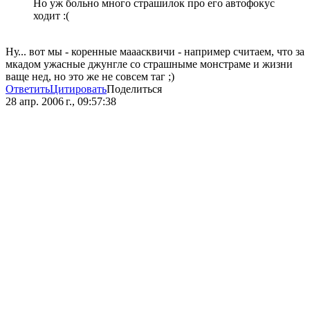
Но уж больно много страшилок про его автофокус
ходит :(
Ну... вот мы - коренные мааасквичи - например считаем, что за
мкадом ужасные джунгле со страшныме монстраме и жизни
ваще нед, но это же не совсем таг ;)
Ответить
Цитировать
Поделиться
28 апр. 2006 г., 09:57:38