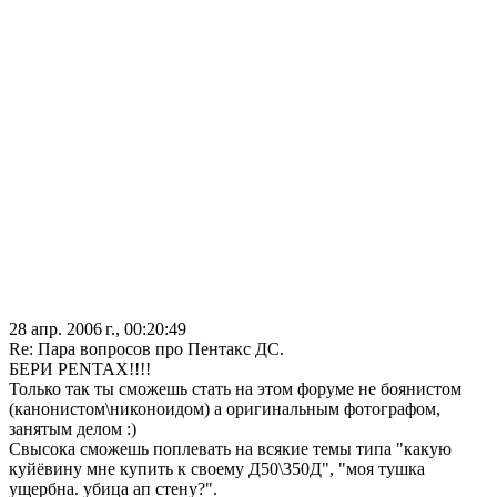
28 апр. 2006 г., 00:20:49
Re: Пара вопросов про Пентакс ДС.
БЕРИ PENTAX!!!!
Только так ты сможешь стать на этом форуме не боянистом
(канонистом\никоноидом) а оригинальным фотографом,
занятым делом :)
Свысока сможешь поплевать на всякие темы типа "какую
куйёвину мне купить к своему Д50\350Д", "моя тушка
ущербна. убица ап стену?".