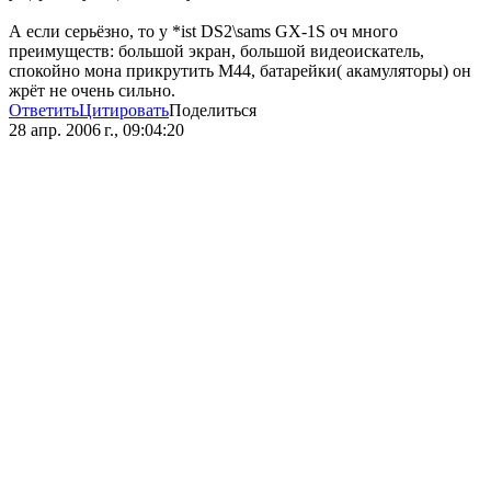
А если серьёзно, то у *ist DS2\sams GX-1S оч много
преимуществ: большой экран, большой видеоискатель,
спокойно мона прикрутить М44, батарейки( акамуляторы) он
жрёт не очень сильно.
Ответить
Цитировать
Поделиться
28 апр. 2006 г., 09:04:20