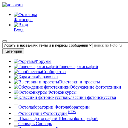
Фотогора
Вход
Категории
Форумы
Галерея фотографий
Сообщества
Барахолка
Выставки и проекты
Обсуждение фототехники
Фотоконкурсы
Классики фотоискусства
Фотолаборатории
NEW
Фотостудии
Школы фотографий
Словарь