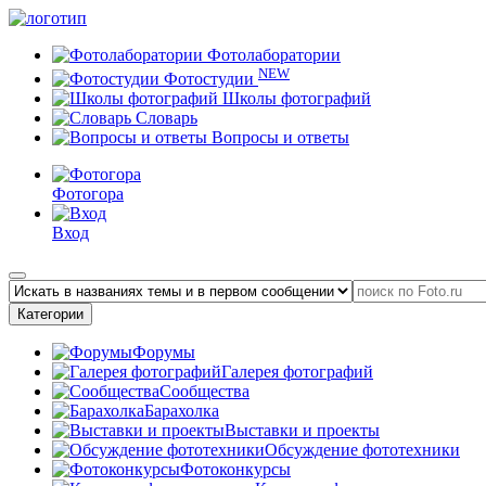
Фотолаборатории
NEW
Фотостудии
Школы фотографий
Словарь
Вопросы и ответы
Фотогора
Вход
Категории
Форумы
Галерея фотографий
Сообщества
Барахолка
Выставки и проекты
Обсуждение фототехники
Фотоконкурсы