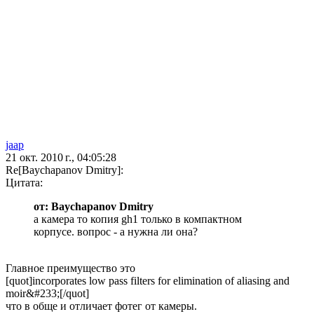
jaap
21 окт. 2010 г., 04:05:28
Re[Baychapanov Dmitry]:
Цитата:
от: Baychapanov Dmitry
а камера то копия gh1 только в компактном
корпусе. вопрос - а нужна ли она?
Главное преимущество это
[quot]incorporates low pass filters for elimination of aliasing and
moir&#233;[/quot]
что в обще и отличает фотег от камеры.