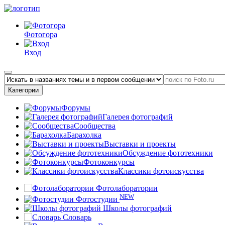
Фотогора
Вход
Категории
Форумы
Галерея фотографий
Сообщества
Барахолка
Выставки и проекты
Обсуждение фототехники
Фотоконкурсы
Классики фотоискусства
Фотолаборатории
NEW
Фотостудии
Школы фотографий
Словарь