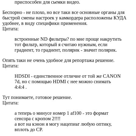
приспособен для сьемки видео.
Беспорно - не плохо, но все таки все основные органы для
быстрой смены настроек у камкордера расположены КУДА
удобнее, в виду специфики применения.
Цитата:
встроенные ND фильтры? по мне проще накрутить
тот фильтр, который я считаю нужным, если
градиент, то градиент, полярик - значит полярик.
Опять таки не очень удобное для репортажа решение.
Цитата:
HDSDI - единственное отличие от той же CANON
7d, но с помощью HDMI с нее можно снимать
4:4:4 .
Тут понимаете, готовое решение.
Цитата:
а теперь о минусе номер 1 af100 - это формат
сенсора с кропом 2!!!!
а вот на кэнон я могу нацепиьт любую оптику,
вплоть до CP.