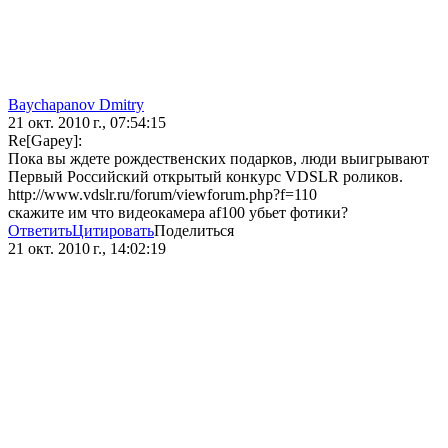
Baychapanov Dmitry
21 окт. 2010 г., 07:54:15
Re[Gapey]:
Пока вы ждете рождественских подарков, люди выигрывают
Первый Российский открытый конкурс VDSLR роликов.
http://www.vdslr.ru/forum/viewforum.php?f=110
скажите им что видеокамера af100 убьет фотики?
Ответить
Цитировать
Поделиться
21 окт. 2010 г., 14:02:19