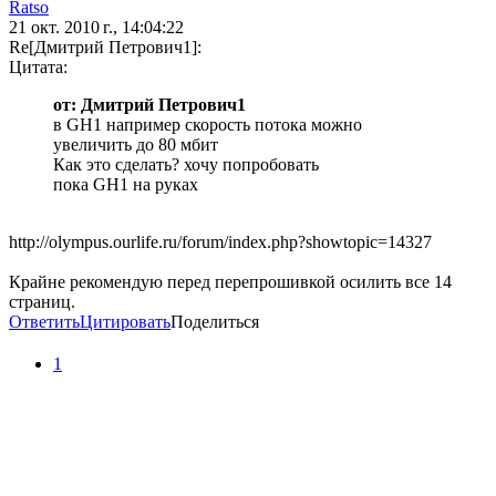
Ratso
21 окт. 2010 г., 14:04:22
Re[Дмитрий Петрович1]:
Цитата:
от: Дмитрий Петрович1
в GH1 например скорость потока можно
увеличить до 80 мбит
Как это сделать? хочу попробовать
пока GH1 на руках
http://olympus.ourlife.ru/forum/index.php?showtopic=14327
Крайне рекомендую перед перепрошивкой осилить все 14
страниц.
Ответить
Цитировать
Поделиться
1