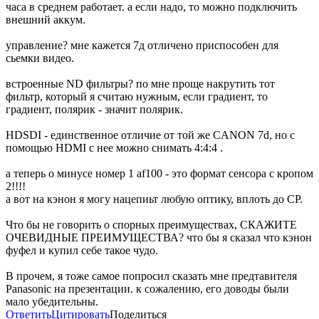
часа в среднем работает. а если надо, то можно подключить
внешний аккум.
управление? мне кажется 7д отличено приспособен для
сьемки видео.
встроенные ND фильтры? по мне проще накрутить тот
фильтр, который я считаю нужным, если градиент, то
градиент, полярик - значит полярик.
HDSDI - единственное отличие от той же CANON 7d, но с
помощью HDMI с нее можно снимать 4:4:4 .
а теперь о минусе номер 1 af100 - это формат сенсора с кропом
2!!!!
а вот на кэнон я могу нацепиьт любую оптику, вплоть до CP.
Что бы не говорить о спорных преимуществах, СКАЖИТЕ
ОЧЕВИДНЫЕ ПРЕИМУЩЕСТВА? что бы я сказал что кэнон
фуфел и купил себе такое чудо.
В прочем, я тоже самое попросил сказать мне предтавителя
Panasonic на презентации. к сожалению, его доводы были
мало убедительны.
Ответить
Цитировать
Поделиться