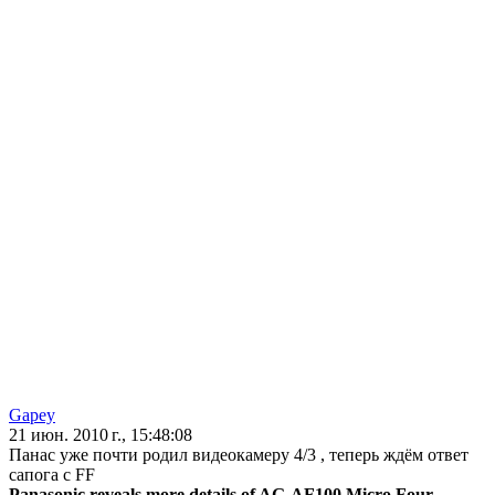
Gapey
21 июн. 2010 г., 15:48:08
Панас уже почти родил видеокамеру 4/3 , теперь ждём ответ
сапога с FF
Panasonic reveals more details of AG-AF100 Micro Four