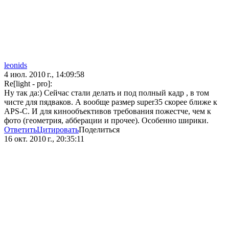
leonids
4 июл. 2010 г., 14:09:58
Re[light - pro]:
Ну так да:) Сейчас стали делать и под полный кадр , в том
чисте для пядваков. А вообще размер super35 скорее ближе к
APS-C. И для кинообъективов требования пожестче, чем к
фото (геометрия, абберации и прочее). Особенно ширики.
Ответить
Цитировать
Поделиться
16 окт. 2010 г., 20:35:11