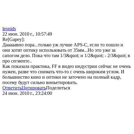
leonids
22 июн. 2010 г., 10:57:49
Re[Gapey]:
Дааааавно пора...только уж лучше APS-C, если то пошло и
они хотят оптику использовать от 35мм...Но это уже за
сапогом дело. Пока что там 1/3&quot; и 1/2&quot; - 2/3&quot; в
про сегменте..
Как показала практика, FF в видео индустрии сейчас не очень
нужен, разве что снимать что-то с очень широким углом. И
большинство кино и оптики не заточено на полный кадр,
посему будут сильно виньетировать.
Ответить
Цитировать
Поделиться
24 июн. 2010 г., 23:24:00