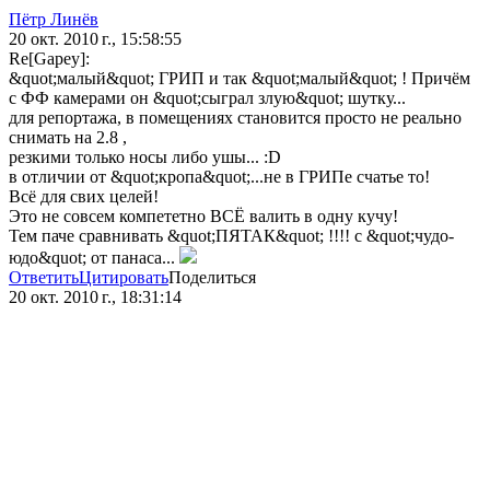
Пётр Линёв
20 окт. 2010 г., 15:58:55
Re[Gapey]:
&quot;малый&quot; ГРИП и так &quot;малый&quot; ! Причём
с ФФ камерами он &quot;сыграл злую&quot; шутку...
для репортажа, в помещениях становится просто не реально
снимать на 2.8 ,
резкими только носы либо ушы... :D
в отличии от &quot;кропа&quot;...не в ГРИПе счатье то!
Всё для свих целей!
Это не совсем компететно ВСЁ валить в одну кучу!
Тем паче сравнивать &quot;ПЯТАК&quot; !!!! с &quot;чудо-
юдо&quot; от панаса...
Ответить
Цитировать
Поделиться
20 окт. 2010 г., 18:31:14