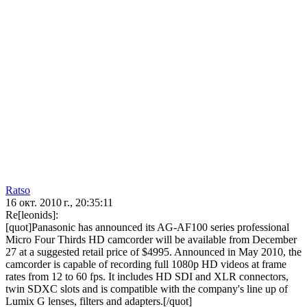
Ratso
16 окт. 2010 г., 20:35:11
Re[leonids]:
[quot]Panasonic has announced its AG-AF100 series professional
Micro Four Thirds HD camcorder will be available from December
27 at a suggested retail price of $4995. Announced in May 2010, the
camcorder is capable of recording full 1080p HD videos at frame
rates from 12 to 60 fps. It includes HD SDI and XLR connectors,
twin SDXC slots and is compatible with the company's line up of
Lumix G lenses, filters and adapters.[/quot]