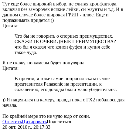
Тут еще более широкий выбор, не считая кропфактора,
включая без заморочек всякие лейки, си-маунты и т.д. И в
данном случае более широкая ГРИП - плюс. Еще и
подзажимать придется ))
Цитата:
Что бы не говорить о спорных преимуществах,
СКАЖИТЕ ОЧЕВИДНЫЕ ПРЕИМУЩЕСТВА?
что бы я сказал что кэнон фуфел и купил себе
такое чудо.
Я не скажу. но камеры будет популярна.
Цитата:
В прочем, я тоже самое попросил сказать мне
предтавителя Panasonic на презентации. к
сожалению, его доводы были мало убедительны.
)) Я нацелился на камеру, правда пока с ГХ2 побалюсь для
начала.
По крайней мере это не чудо юдо от сони.
Ответить
Цитировать
Поделиться
20 окт. 2010 г., 20:17:33