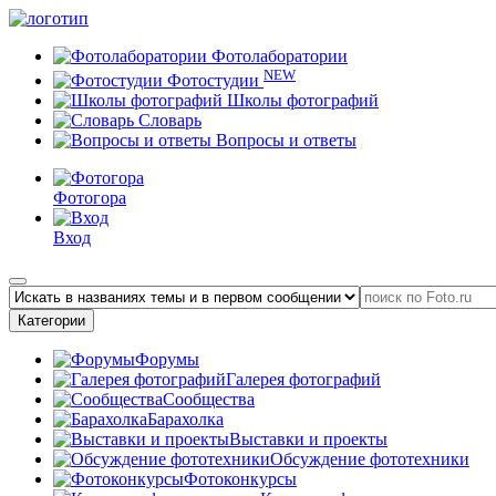
Фотолаборатории
NEW
Фотостудии
Школы фотографий
Словарь
Вопросы и ответы
Фотогора
Вход
Категории
Форумы
Галерея фотографий
Сообщества
Барахолка
Выставки и проекты
Обсуждение фототехники
Фотоконкурсы