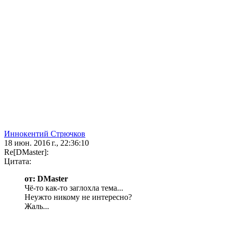
Иннокентий Стрючков
18 июн. 2016 г., 22:36:10
Re[DMaster]:
Цитата:
от: DMaster
Чё-то как-то заглохла тема...
Неужто никому не интересно?
Жаль...