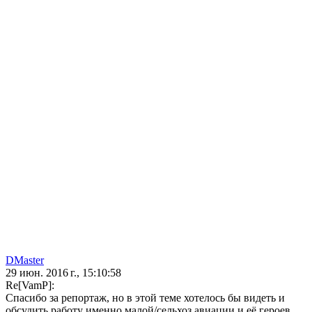
DMaster
29 июн. 2016 г., 15:10:58
Re[VamP]:
Спасибо за репортаж, но в этой теме хотелось бы видеть и
обсудить работу именно малой/сельхоз авиации и её героев.