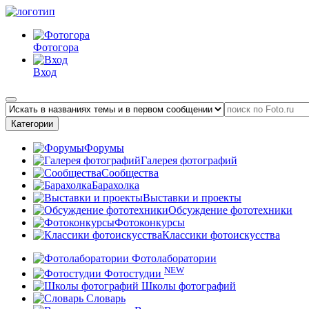
Фотогора
Вход
Категории
Форумы
Галерея фотографий
Сообщества
Барахолка
Выставки и проекты
Обсуждение фототехники
Фотоконкурсы
Классики фотоискусства
Фотолаборатории
NEW
Фотостудии
Школы фотографий
Словарь