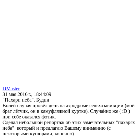
DMaster
31 мая 2016 г., 18:44:09
"Пахари неба". Будни.
Волей случая провёл день на аэродроме сельхозавивции (мой
брат лётчик, он в камуфляжной куртке). Случайно же ( :D )
при себе оказался фотик.
Сделал небольшой репортаж об этих замечательных "пахарях
неба", который и предлагаю Вашему вниманию (с
некоторыми купюрами, конечно)...