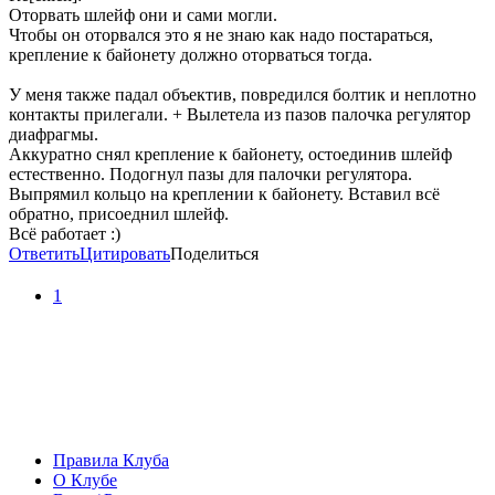
Оторвать шлейф они и сами могли.
Чтобы он оторвался это я не знаю как надо постараться,
крепление к байонету должно оторваться тогда.
У меня также падал объектив, повредился болтик и неплотно
контакты прилегали. + Вылетела из пазов палочка регулятор
диафрагмы.
Аккуратно снял крепление к байонету, остоединив шлейф
естественно. Подогнул пазы для палочки регулятора.
Выпрямил кольцо на креплении к байонету. Вставил всё
обратно, присоеднил шлейф.
Всё работает :)
Ответить
Цитировать
Поделиться
1
Правила Клуба
О Клубе