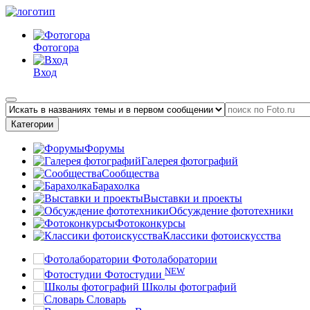
Фотогора
Вход
Категории
Форумы
Галерея фотографий
Сообщества
Барахолка
Выставки и проекты
Обсуждение фототехники
Фотоконкурсы
Классики фотоискусства
Фотолаборатории
NEW
Фотостудии
Школы фотографий
Словарь