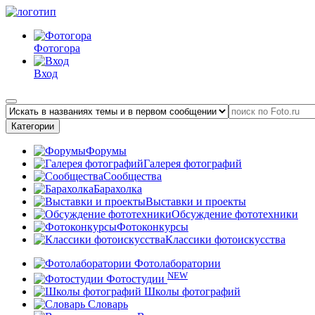
Фотогора
Вход
Категории
Форумы
Галерея фотографий
Сообщества
Барахолка
Выставки и проекты
Обсуждение фототехники
Фотоконкурсы
Классики фотоискусства
Фотолаборатории
NEW
Фотостудии
Школы фотографий
Словарь