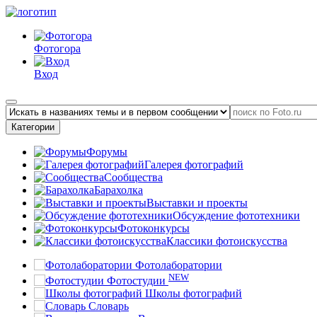
Фотогора
Вход
Категории
Форумы
Галерея фотографий
Сообщества
Барахолка
Выставки и проекты
Обсуждение фототехники
Фотоконкурсы
Классики фотоискусства
Фотолаборатории
NEW
Фотостудии
Школы фотографий
Словарь