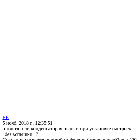
ЁЁ
5 нояб. 2018 г., 12:35:51
отключен ли конденсатор вспышки при установке настроек
"без вспышки" ?
Ситуация : имеется простой цифровик ( canon powerShot a 400