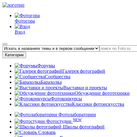
Фотогора
Вход
Категории
Форумы
Галерея фотографий
Сообщества
Барахолка
Выставки и проекты
Обсуждение фототехники
Фотоконкурсы
Классики фотоискусства
Фотолаборатории
NEW
Фотостудии
Школы фотографий
Словарь