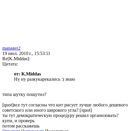
manager2
19 июл. 2010 г., 15:53:11
Re[K.Middas]:
Цитата:
от: K.Middas
Ну ну разкукарекались :) знаю
типа шутку пошутил?
[quot]все тут согласны что кит рисует лучше любого дешевого
советского или иного широкого угла? [/quot]
ты тут демократическую процедуру решил организовать?
купи, и проверь
потом расскажешь