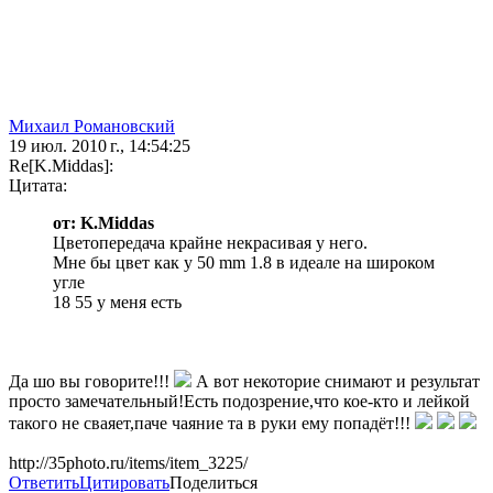
Михаил Романовский
19 июл. 2010 г., 14:54:25
Re[K.Middas]:
Цитата:
от: K.Middas
Цветопередача крайне некрасивая у него.
Мне бы цвет как у 50 mm 1.8 в идеале на широком
угле
18 55 у меня есть
Да шо вы говорите!!!
А вот некоторие снимают и результат
просто замечательный!Есть подозрение,что кое-кто и лейкой
такого не сваяет,паче чаяние та в руки ему попадёт!!!
http://35photo.ru/items/item_3225/
Ответить
Цитировать
Поделиться