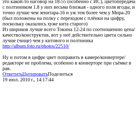
это какой-то наговор на 18-55 (особенно с ИС), цветопередача
с полтиником 1.8 у них весьма близкая - одного поля ягоды, и
точно лучше чем зенитара-16 и уж тем более чем у Мира-20
(был положены на полку с переходом с плёнки на цифру,
поскольку оказались хуже кита старого)
Из шириков лучше всего Токина 12-24 по соотношению цена/
качество/конструктив, вот у неё действительно цвета сильно
лучше (чище) чем у китового и полтиника
http://album.foto.ru/photos/22510/
Ну и потом в цифре цвет поправить в камере/конвертере/
редакторе не проблема, особенно в конверторе при съёмке в
рав.
Ответить
Цитировать
Поделиться
19 июл. 2010 г., 14:17:44