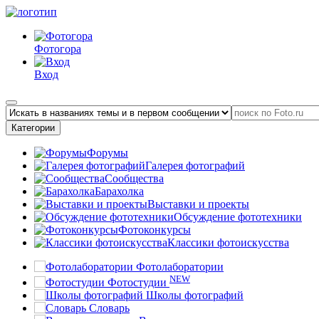
Фотогора
Вход
Категории
Форумы
Галерея фотографий
Сообщества
Барахолка
Выставки и проекты
Обсуждение фототехники
Фотоконкурсы
Классики фотоискусства
Фотолаборатории
NEW
Фотостудии
Школы фотографий
Словарь