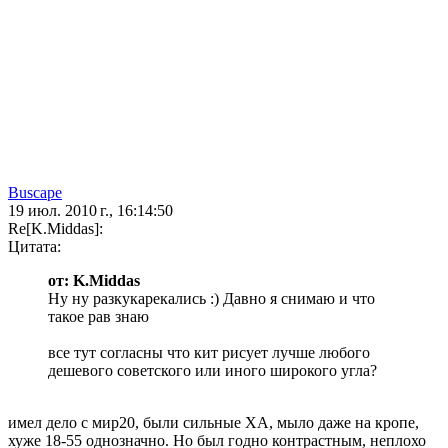
Buscape
19 июл. 2010 г., 16:14:50
Re[K.Middas]:
Цитата:
от: K.Middas
Ну ну разкукарекались :) Давно я снимаю и что
такое рав знаю
все тут согласны что кит рисует лучше любого
дешевого советского или иного широкого угла?
имел дело с мир20, были сильные ХА, мыло даже на кропе,
хуже 18-55 однозначно. Но был годно контрастным, неплохо