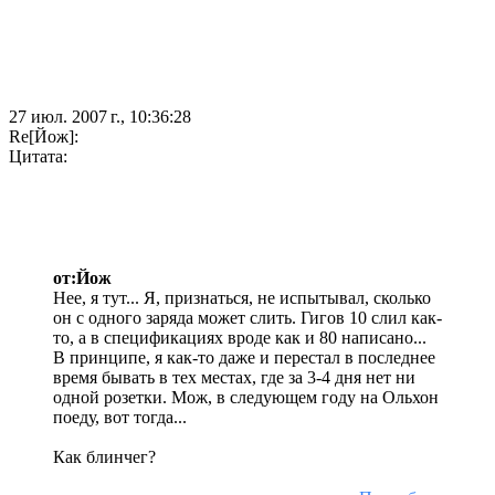
27 июл. 2007 г., 10:36:28
Re[Йож]:
Цитата:
от:Йож
Нее, я тут... Я, признаться, не испытывал, сколько
он с одного заряда может слить. Гигов 10 слил как-
то, а в спецификациях вроде как и 80 написано...
В принципе, я как-то даже и перестал в последнее
время бывать в тех местах, где за 3-4 дня нет ни
одной розетки. Мож, в следующем году на Ольхон
поеду, вот тогда...
Как блинчег?