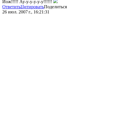
Йож!!!!! Ау-у-у-у-у-у!!!!!!
Ответить
Цитировать
Поделиться
26 июл. 2007 г., 16:21:31