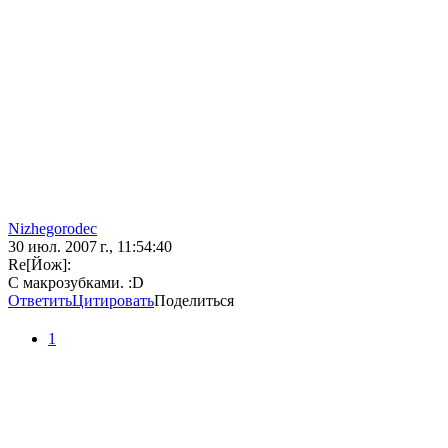
Nizhegorodec
30 июл. 2007 г., 11:54:40
Re[Йож]:
С макрозубками. :D
Ответить
Цитировать
Поделиться
1