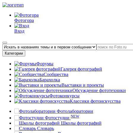
Фотогора
Вход
Категории
Форумы
Галерея фотографий
Сообщества
Барахолка
Выставки и проекты
Обсуждение фототехники
Фотоконкурсы
Классики фотоискусства
Фотолаборатории
NEW
Фотостудии
Школы фотографий
Словарь