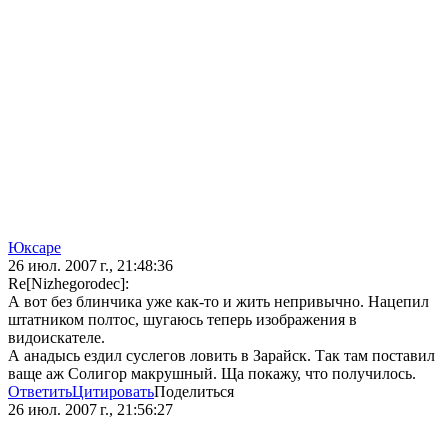
Юксаре
26 июл. 2007 г., 21:48:36
Re[Nizhegorodec]:
А вот без блинчика уже как-то и жить непривычно. Нацепил
штатником полтос, шугаюсь теперь изображения в
видоискателе.
А анадысь ездил суслегов ловить в Зарайск. Так там поставил
ваще аж Солигор макрушный. Ща покажу, что получилось.
Ответить
Цитировать
Поделиться
26 июл. 2007 г., 21:56:27