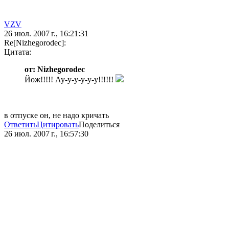
VZV
26 июл. 2007 г., 16:21:31
Re[Nizhegorodec]:
Цитата:
от: Nizhegorodec
Йож!!!!! Ау-у-у-у-у-у!!!!!!
в отпуске он, не надо кричать
Ответить
Цитировать
Поделиться
26 июл. 2007 г., 16:57:30