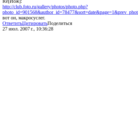
Re[Йож]:
http://club.foto.ru/gallery/photos/photo.php?
photo_id=901568&author_id=78477&sort=date&page=1&prev_pho
вот он, макросуслег.
Ответить
Цитировать
Поделиться
27 июл. 2007 г., 10:36:28