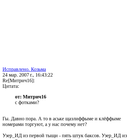
Исправлено. Козьма
24 мар. 2007 г., 16:43:22
Re[Митрич16]:
Цитата:
от: Митрич16
с фотками?
Гы. Давно пора. А то в аське щазлиффыме и клёффыме
номерами торгуют, а у нас почему нет?
Узер_ИД из первой тыщи - пять штук баксов. Узер_ИД из