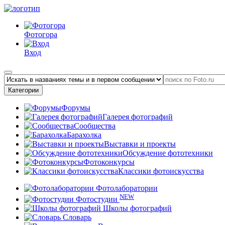
Фотогора
Вход
Категории
Форумы
Галерея фотографий
Сообщества
Барахолка
Выставки и проекты
Обсуждение фототехники
Фотоконкурсы
Классики фотоискусства
Фотолаборатории
NEW
Фотостудии
Школы фотографий
Словарь