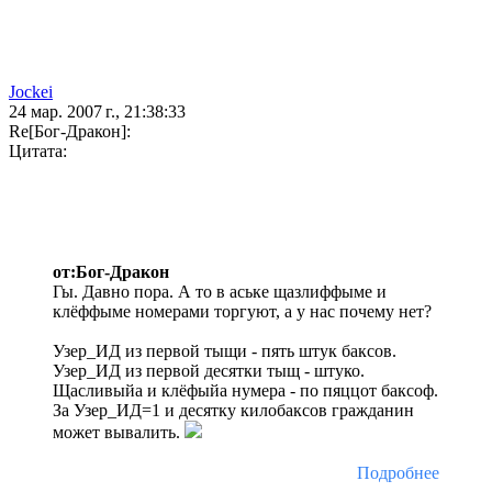
Jockei
24 мар. 2007 г., 21:38:33
Re[Бог-Дракон]:
Цитата:
от:Бог-Дракон
Гы. Давно пора. А то в аське щазлиффыме и
клёффыме номерами торгуют, а у нас почему нет?
Узер_ИД из первой тыщи - пять штук баксов.
Узер_ИД из первой десятки тыщ - штуко.
Щасливыйа и клёфыйа нумера - по пяццот баксоф.
За Узер_ИД=1 и десятку килобаксов гражданин
может вывалить.
Подробнее