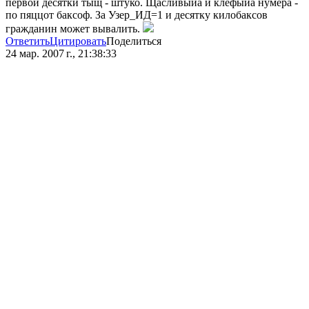
первой десятки тыщ - штуко. Щасливыйа и клёфыйа нумера -
по пяццот баксоф. За Узер_ИД=1 и десятку килобаксов
гражданин может вывалить.
Ответить
Цитировать
Поделиться
24 мар. 2007 г., 21:38:33