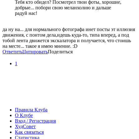
Тебя кто обидел? Посмотрел твои фоты, хорошие,
добрые... побори свою меланхолию и дальше
радуй нас!
да ну на... для нормального фотографа инет посты эт иллюзия
движения, с понтом дела,идешь куда-то, типа вперед, а под
тобой лента движется экскалатора и получается, что стоишь
на месте... такое я имею мнение. :D
Ответить
Цитировать
Поделиться
1
Правила Клуба
О Клубе
Вход / Регистрация
ХудСовет
Как связаться
Статистика