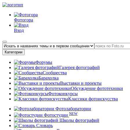
Фотогора
Вход
Категории
Форумы
Галерея фотографий
Сообщества
Барахолка
Выставки и проекты
Обсуждение фототехники
Фотоконкурсы
Классики фотоискусства
Фотолаборатории
NEW
Фотостудии
Школы фотографий
Словарь