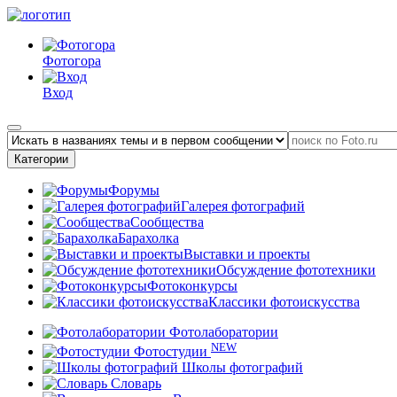
Фотогора
Вход
Категории
Форумы
Галерея фотографий
Сообщества
Барахолка
Выставки и проекты
Обсуждение фототехники
Фотоконкурсы
Классики фотоискусства
Фотолаборатории
NEW
Фотостудии
Школы фотографий
Словарь