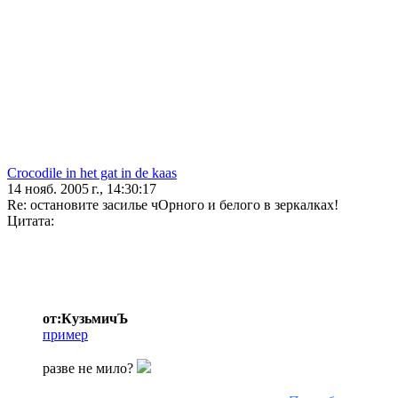
Crocodile in het gat in de kaas
14 нояб. 2005 г., 14:30:17
Re: остановите засилье чОрного и белого в зеркалках!
Цитата:
от:КузьмичЪ
пример
разве не мило?