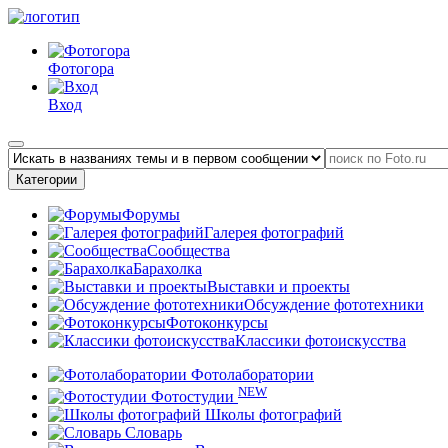
Фотогора
Вход
Категории
Форумы
Галерея фотографий
Сообщества
Барахолка
Выставки и проекты
Обсуждение фототехники
Фотоконкурсы
Классики фотоискусства
Фотолаборатории
NEW
Фотостудии
Школы фотографий
Словарь