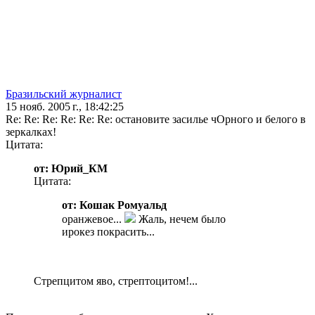
Бразильский журналист
15 нояб. 2005 г., 18:42:25
Re: Re: Re: Re: Re: Re: остановите засилье чОрного и белого в
зеркалках!
Цитата:
от: Юрий_КМ
Цитата:
от: Кошак Ромуальд
оранжевое...
Жаль, нечем было
ирокез покрасить...
Стрепцитом яво, стрептоцитом!...