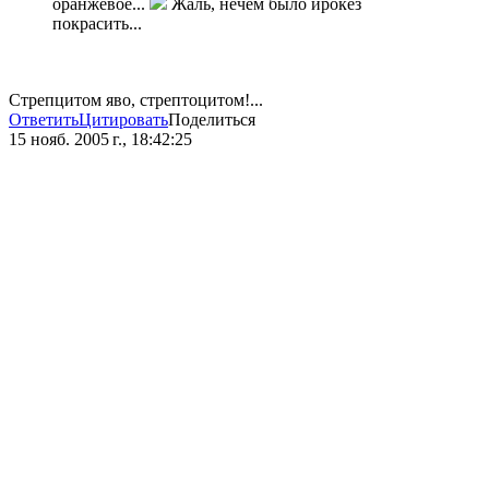
оранжевое...
Жаль, нечем было ирокез
покрасить...
Стрепцитом яво, стрептоцитом!...
Ответить
Цитировать
Поделиться
15 нояб. 2005 г., 18:42:25