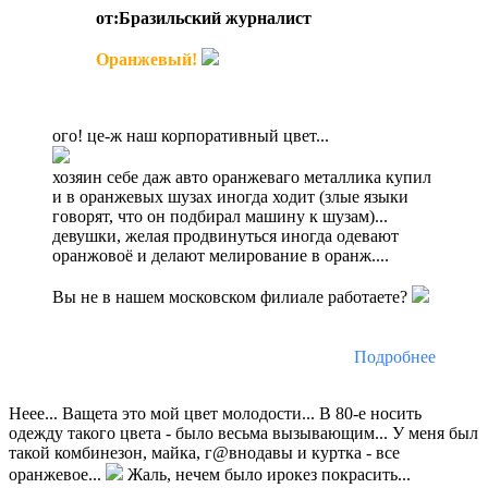
от:Бразильский журналист
Оранжевый!
ого! це-ж наш корпоративный цвет...
хозяин себе даж авто оранжеваго металлика купил
и в оранжевых шузах иногда ходит (злые языки
говорят, что он подбирал машину к шузам)...
девушки, желая продвинуться иногда одевают
оранжовоё и делают мелирование в оранж....
Вы не в нашем московском филиале работаете?
Подробнее
Неее... Ващета это мой цвет молодости... В 80-е носить
одежду такого цвета - было весьма вызывающим... У меня был
такой комбинезон, майка, г@внодавы и куртка - все
оранжевое...
Жаль, нечем было ирокез покрасить...