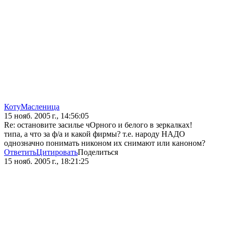
КотуМасленица
15 нояб. 2005 г., 14:56:05
Re: остановите засилье чОрного и белого в зеркалках!
типа, а что за ф/а и какой фирмы? т.е. народу НАДО
однозначно понимать никоном их снимают или каноном?
Ответить
Цитировать
Поделиться
15 нояб. 2005 г., 18:21:25