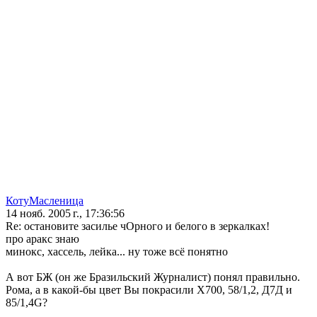
КотуМасленица
14 нояб. 2005 г., 17:36:56
Re: остановите засилье чОрного и белого в зеркалках!
про аракс знаю
минокс, хассель, лейка... ну тоже всё понятно
А вот БЖ (он же Бразильский Журналист) понял правильно.
Рома, а в какой-бы цвет Вы покрасили Х700, 58/1,2, Д7Д и
85/1,4G?