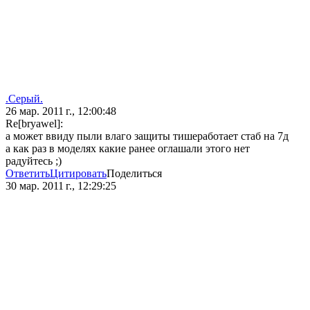
.Серый.
26 мар. 2011 г., 12:00:48
Re[bryawel]:
а может ввиду пыли влаго защиты тишеработает стаб на 7д
а как раз в моделях какие ранее оглашали этого нет
радуйтесь ;)
Ответить
Цитировать
Поделиться
30 мар. 2011 г., 12:29:25