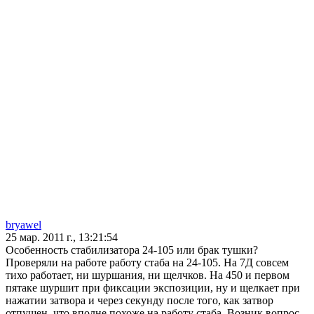
bryawel
25 мар. 2011 г., 13:21:54
Особенность стабилизатора 24-105 или брак тушки?
Проверяли на работе работу стаба на 24-105. На 7Д совсем
тихо работает, ни шуршания, ни щелчков. На 450 и первом
пятаке шуршит при фиксации экспозиции, ну и щелкает при
нажатии затвора и через секунду после того, как затвор
отпущен, что вполне похоже на работу стаба. Возник вопрос.