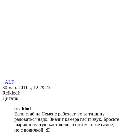
_ALF_
30 мар. 2011 г., 12:29:25
Re[klod]:
Цитата:
от: klod
Если стаб на Семене работает, то за тишину
радоваться надо. Значит камера гасит звук. Бросьте
шарик в пустую кастрюлю, а потом то же самое,
но с водичкой. :D