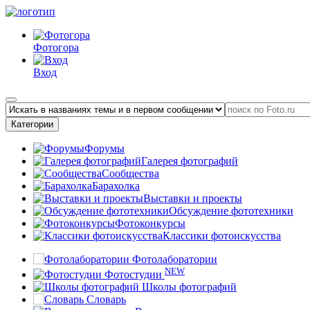
Фотогора
Вход
Категории
Форумы
Галерея фотографий
Сообщества
Барахолка
Выставки и проекты
Обсуждение фототехники
Фотоконкурсы
Классики фотоискусства
Фотолаборатории
NEW
Фотостудии
Школы фотографий
Словарь