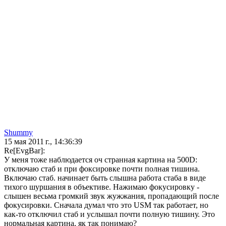
Shummy
15 мая 2011 г., 14:36:39
Re[EvgBar]:
У меня тоже наблюдается оч странная картина на 500D:
отключаю стаб и при фоксировке почти полная тишина.
Включаю стаб. начинает быть слышна работа стаба в виде
тихого шуршания в объективе. Нажимаю фокусировку -
слышен весьма громкий звук жужжания, пропадающий после
фокусировки. Сначала думал что это USM так работает, но
как-то отключил стаб и услышал почти полную тишину. Это
нормальная картина, як так понимаю?