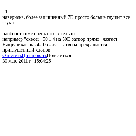
+1
наверняка, более защищенный 7D просто больше глушит все
звуки.
наоборот тоже очень показательно:
например "сквозь" 50 1.4 на 50D затвор прямо "лязгает"
Накручиваешь 24-105 - лязг затвора превращается
приглушенный хлопок.
Ответить
Цитировать
Поделиться
30 мар. 2011 г., 15:04:25