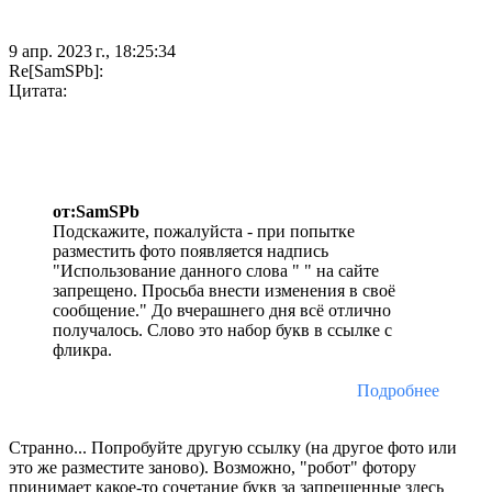
9 апр. 2023 г., 18:25:34
Re[SamSPb]:
Цитата:
от:SamSPb
Подскажите, пожалуйста - при попытке
разместить фото появляется надпись
"Использование данного слова " " на сайте
запрещено. Просьба внести изменения в своё
сообщение." До вчерашнего дня всё отлично
получалось. Слово это набор букв в ссылке с
фликра.
Подробнее
Странно... Попробуйте другую ссылку (на другое фото или
это же разместите заново). Возможно, "робот" фотору
принимает какое-то сочетание букв за запрещенные здесь