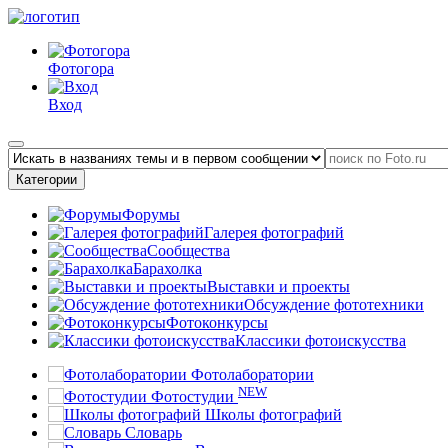
Фотогора
Вход
Категории
Форумы
Галерея фотографий
Сообщества
Барахолка
Выставки и проекты
Обсуждение фототехники
Фотоконкурсы
Классики фотоискусства
Фотолаборатории
NEW
Фотостудии
Школы фотографий
Словарь