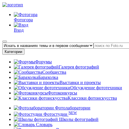
Фотогора
Вход
Категории
Форумы
Галерея фотографий
Сообщества
Барахолка
Выставки и проекты
Обсуждение фототехники
Фотоконкурсы
Классики фотоискусства
Фотолаборатории
NEW
Фотостудии
Школы фотографий
Словарь