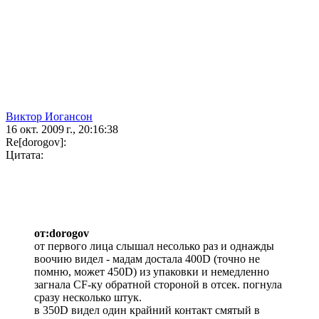
Виктор Иогансон
16 окт. 2009 г., 20:16:38
Re[dorogov]:
Цитата:
от:dorogov
от первого лица слышал несолько раз и однажды
воочию видел - мадам достала 400D (точно не
помню, может 450D) из упаковки и немедленно
загнала CF-ку обратной стороной в отсек. погнула
сразу несколько штук.
в 350D видел один крайний контакт смятый в