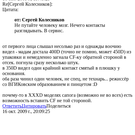
Re[Сергей Колесников]:
Цитата:
от: Сергей Колесников
Не путайте человеку мозг. Нечего контакты
разглядывать. В сервис.
от первого лица слышал несолько раз и однажды воочию
видел - мадам достала 400D (точно не помню, может 450D) из
упаковки и немедленно загнала CF-ку обратной стороной в
отсек. погнула сразу несколько штук.
в 350D видел один крайний контакт смятый в плюшку у
основания.
оба раза чинил один человек, не спец, не технарь... режиссёр
со ВГИКовским образованием и пинцетом :D
почему-то в XXXD моделях сапога (возможно не во всех) есть
возможность вставить CF не той стороной.
Ответить
Цитировать
Поделиться
16 окт. 2009 г., 20:09:25