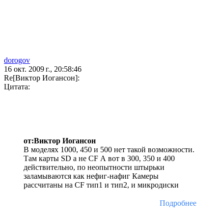
dorogov
16 окт. 2009 г., 20:58:46
Re[Виктор Иогансон]:
Цитата:
от:Виктор Иогансон
В моделях 1000, 450 и 500 нет такой возможности.
Там карты SD а не CF А вот в 300, 350 и 400
действительно, по неопытности штырьки
заламываются как нефиг-нафиг Камеры
рассчитаны на CF тип1 и тип2, и микродиски
Подробнее