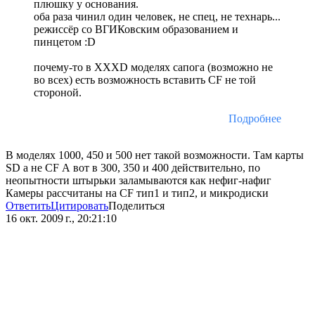
плюшку у основания.
оба раза чинил один человек, не спец, не технарь...
режиссёр со ВГИКовским образованием и
пинцетом :D
почему-то в XXXD моделях сапога (возможно не
во всех) есть возможность вставить CF не той
стороной.
Подробнее
В моделях 1000, 450 и 500 нет такой возможности. Там карты
SD а не CF А вот в 300, 350 и 400 действительно, по
неопытности штырьки заламываются как нефиг-нафиг
Камеры рассчитаны на CF тип1 и тип2, и микродиски
Ответить
Цитировать
Поделиться
16 окт. 2009 г., 20:21:10