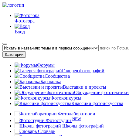
Фотогора
Вход
Категории
Форумы
Галерея фотографий
Сообщества
Барахолка
Выставки и проекты
Обсуждение фототехники
Фотоконкурсы
Классики фотоискусства
Фотолаборатории
NEW
Фотостудии
Школы фотографий
Словарь