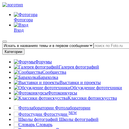
Фотогора
Вход
Категории
Форумы
Галерея фотографий
Сообщества
Барахолка
Выставки и проекты
Обсуждение фототехники
Фотоконкурсы
Классики фотоискусства
Фотолаборатории
NEW
Фотостудии
Школы фотографий
Словарь