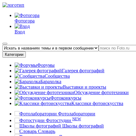
Фотогора
Вход
Категории
Форумы
Галерея фотографий
Сообщества
Барахолка
Выставки и проекты
Обсуждение фототехники
Фотоконкурсы
Классики фотоискусства
Фотолаборатории
NEW
Фотостудии
Школы фотографий
Словарь