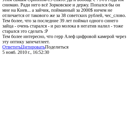
снимаю. Ради него всё Зорковское и держу. Попался бы он
мне на Киев... а зайчик, пойманный за 2000$ ничем не
отличается от такового же за 38 советских рублей, чес_слово.
Тем более, что за последние 39 лет поймал одного синего
зайца - очень старался - и раз молока в негатив налил - тоже
старался это сделать :P
Тем более интересно, что герр Алеф цифровой камерой через
эту оптику запечатлеет.
Ответить
Цитировать
Поделиться
5 нояб. 2010 г., 16:52:30