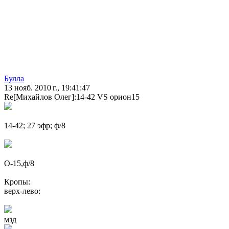
Булла
13 нояб. 2010 г., 19:41:47
Re[Михайлов Олег]:14-42 VS орион15
14-42; 27 эфр; ф/8
О-15,ф/8
Кропы:
верх-лево:
мзд