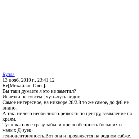
Булла
13 нояб. 2010 г., 23:41:12
Re[Михайлов Олег]:
Вы таки думаете я это не заметил?
Исчезли не совсем , чуть-чуть видно.
Самое интересное, на никкоре 28/2.8 то же самое, до ф/8 не
видно.
А так- ничего необычного-резкость по центру, замыление по
краям.
Тут как-то все сразу забыли про особенность больших и
малых Д-зуек-
гелиоцентричность.Вот она и проявляется на родном сабже.