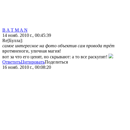
B A T M A N
14 нояб. 2010 г., 00:45:39
Re[Булла]:
самое интересное на фото объектив сам провода трёт
вротмненоги, уличная магия!
вот за что его ценят, но скрывают: а то все раскупят!
Ответить
Цитировать
Поделиться
16 нояб. 2010 г., 00:08:20