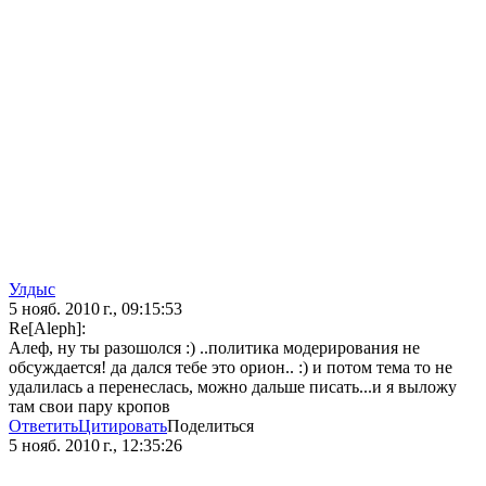
Улдыс
5 нояб. 2010 г., 09:15:53
Re[Aleph]:
Алеф, ну ты разошолся :) ..политика модерирования не
обсуждается! да дался тебе это орион.. :) и потом тема то не
удалилась а перенеслась, можно дальше писать...и я выложу
там свои пару кропов
Ответить
Цитировать
Поделиться
5 нояб. 2010 г., 12:35:26