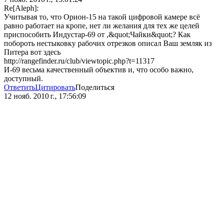
Re[Aleph]:
Учитывая то, что Орион-15 на такой цифровой камере всё
равно работает на кропе, нет ли желания для тех же целей
приспособить Индустар-69 от ,&quot;Чайки&quot;? Как
побороть нестыковку рабочих отрезков описал Ваш земляк из
Питера вот здесь
http://rangefinder.ru/club/viewtopic.php?t=11317
И-69 весьма качественный объектив и, что особо важно,
доступный.
Ответить
Цитировать
Поделиться
12 нояб. 2010 г., 17:56:09