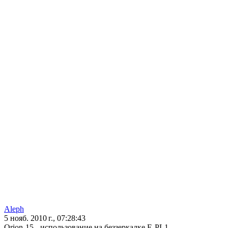
Aleph
5 нояб. 2010 г., 07:28:43
Orion-15 - использование на беззеркалке E-PL1