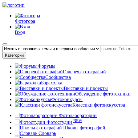
Фотогора
Вход
Категории
Форумы
Галерея фотографий
Сообщества
Барахолка
Выставки и проекты
Обсуждение фототехники
Фотоконкурсы
Классики фотоискусства
Фотолаборатории
NEW
Фотостудии
Школы фотографий
Словарь