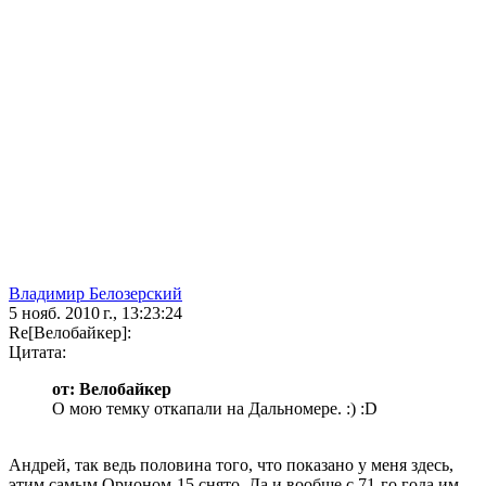
Владимир Белозерский
5 нояб. 2010 г., 13:23:24
Re[Велобайкер]:
Цитата:
от: Велобайкер
О мою темку откапали на Дальномере. :) :D
Андрей, так ведь половина того, что показано у меня здесь,
этим самым Орионом-15 снято. Да и вообще с 71-го года им