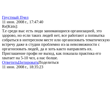
Грустный Пчел
11 июн. 2008 г., 17:47:40
Re[Kiris]:
Т.е среди выс есть люди занимающиеся организацией, это
здорово, но если таких людей нет, все работают а попвытка
собраться в интересном месте или организовать тематическую
встречу даже в студии проблемно из-за невозможности с
оргагнизовать людей, да и хоть както направлять их.
Приглашение профи не выход, как показала практика его
хватает на 5-10 чел, а нас болше.
Ответить
Цитировать
Поделиться
11 июн. 2008 г., 18:35:23