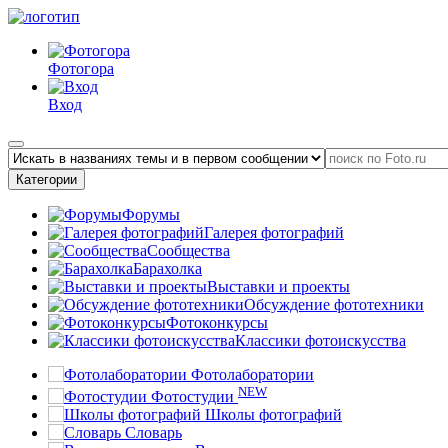
Фотогора
Вход
Категории
Форумы
Галерея фотографий
Сообщества
Барахолка
Выставки и проекты
Обсуждение фототехники
Фотоконкурсы
Классики фотоискусства
Фотолаборатории
NEW
Фотостудии
Школы фотографий
Словарь