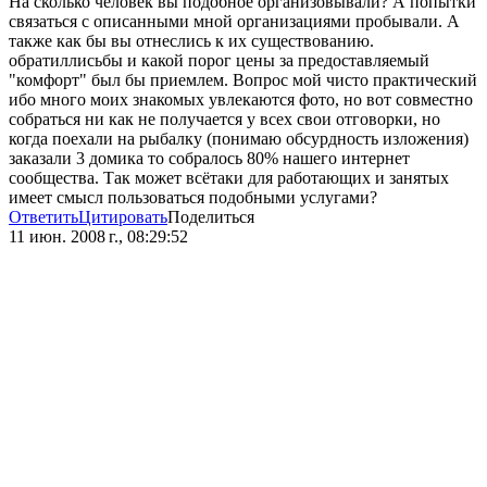
На сколько человек вы подобное организовывали? А попытки
связаться с описанными мной организациями пробывали. А
также как бы вы отнеслись к их существованию.
обратиллисьбы и какой порог цены за предоставляемый
"комфорт" был бы приемлем. Вопрос мой чисто практический
ибо много моих знакомых увлекаются фото, но вот совместно
собраться ни как не получается у всех свои отговорки, но
когда поехали на рыбалку (понимаю обсурдность изложения)
заказали 3 домика то собралось 80% нашего интернет
сообщества. Так может всётаки для работающих и занятых
имеет смысл пользоваться подобными услугами?
Ответить
Цитировать
Поделиться
11 июн. 2008 г., 08:29:52