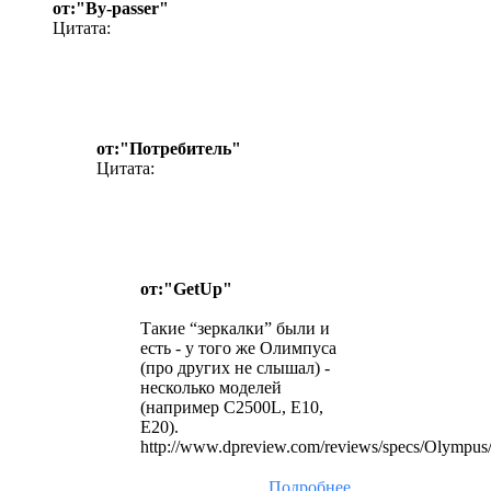
от:"By-passer"
Цитата:
от:"Потребитель"
Цитата:
от:"GetUp"
Такие “зеркалки” были и
есть - у того же Олимпуса
(про других не слышал) -
несколько моделей
(например C2500L, Е10,
Е20).
http://www.dpreview.com/reviews/specs/Olympus
Подробнее