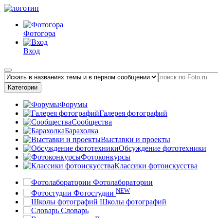
Фотогора
Вход
Категории
Форумы
Галерея фотографий
Сообщества
Барахолка
Выставки и проекты
Обсуждение фототехники
Фотоконкурсы
Классики фотоискусства
Фотолаборатории
NEW
Фотостудии
Школы фотографий
Словарь