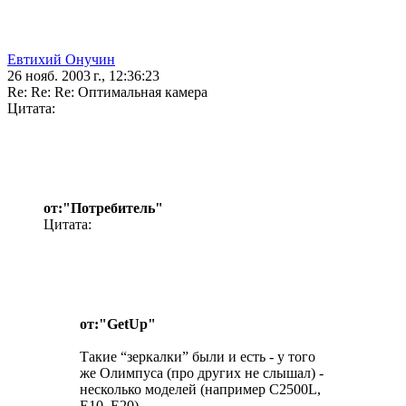
Евтихий Онучин
26 нояб. 2003 г., 12:36:23
Re: Re: Re: Оптимальная камера
Цитата:
от:"Потребитель"
Цитата:
от:"GetUp"
Такие “зеркалки” были и есть - у того
же Олимпуса (про других не слышал) -
несколько моделей (например C2500L,
Е10, Е20).