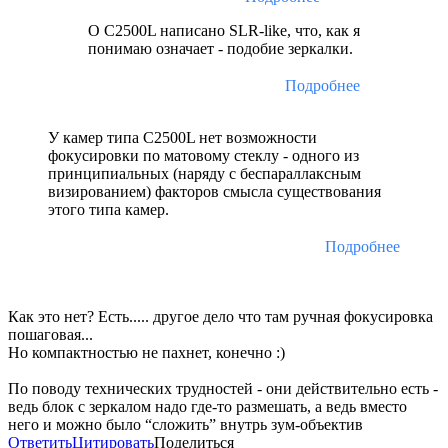
О С2500L написано SLR-like, что, как я
понимаю означает - подобие зеркалки.
Подробнее
У камер типа С2500L нет возможности
фокусировки по матовому стеклу - одного из
принципиальных (наряду с беспараллаксным
визированием) факторов смысла существования
этого типа камер.
Подробнее
Как это нет? Есть..... другое дело что там ручная фокусировка
пошаговая...
Но компактностью не пахнет, конечно :)
По поводу технических трудностей - они действительно есть -
ведь блок с зеркалом надо где-то размешать, а ведь вместо
него и можно было “сложить” внутрь зум-объектив
Ответить
Цитировать
Поделиться