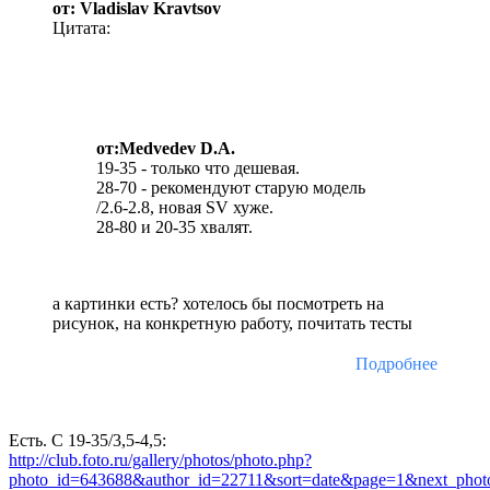
от: Vladislav Kravtsov
Цитата:
от:Medvedev D.A.
19-35 - только что дешевая.
28-70 - рекомендуют старую модель
/2.6-2.8, новая SV хуже.
28-80 и 20-35 хвалят.
а картинки есть? хотелось бы посмотреть на
рисунок, на конкретную работу, почитать тесты
Подробнее
Есть. С 19-35/3,5-4,5:
http://club.foto.ru/gallery/photos/photo.php?
photo_id=643688&author_id=22711&sort=date&page=1&next_pho