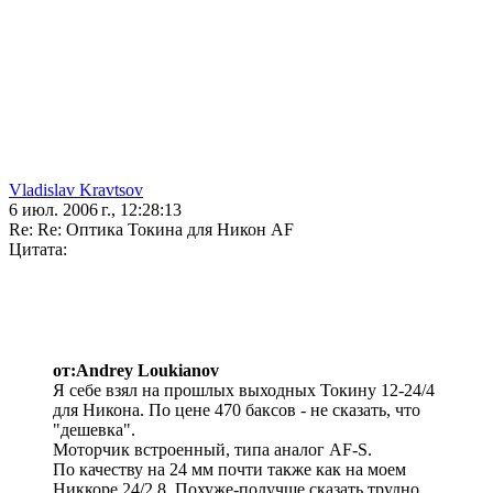
Vladislav Kravtsov
6 июл. 2006 г., 12:28:13
Re: Re: Оптика Токина для Никон AF
Цитата:
от:Andrey Loukianov
Я себе взял на прошлых выходных Токину 12-24/4
для Никона. По цене 470 баксов - не сказать, что
"дешевка".
Моторчик встроенный, типа аналог AF-S.
По качеству на 24 мм почти также как на моем
Никкоре 24/2.8. Похуже-получше сказать трудно.