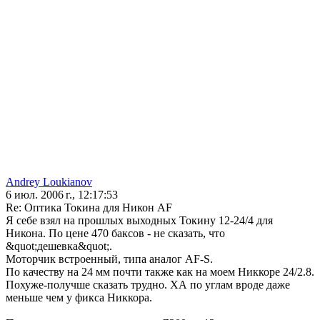
Andrey Loukianov
6 июл. 2006 г., 12:17:53
Re: Оптика Токина для Никон AF
Я себе взял на прошлых выходных Токину 12-24/4 для
Никона. По цене 470 баксов - не сказать, что
&quot;дешевка&quot;.
Моторчик встроенный, типа аналог AF-S.
По качеству на 24 мм почти также как на моем Никкоре 24/2.8.
Похуже-получше сказать трудно. ХА по углам вроде даже
меньше чем у фикса Никкора.