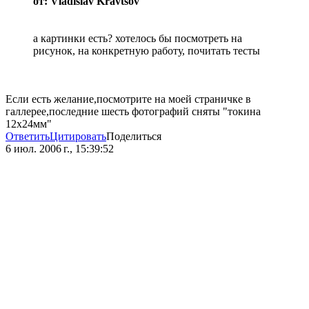
от: Vladislav Kravtsov
а картинки есть? хотелось бы посмотреть на
рисунок, на конкретную работу, почитать тесты
Если есть желание,посмотрите на моей страничке в
галлерее,последние шесть фотографий сняты "токина
12х24мм"
Ответить
Цитировать
Поделиться
6 июл. 2006 г., 15:39:52