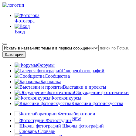
Фотогора
Вход
Категории
Форумы
Галерея фотографий
Сообщества
Барахолка
Выставки и проекты
Обсуждение фототехники
Фотоконкурсы
Классики фотоискусства
Фотолаборатории
NEW
Фотостудии
Школы фотографий
Словарь