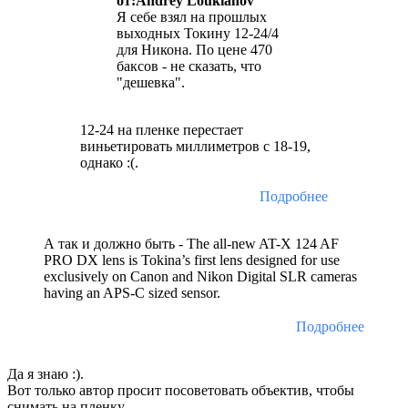
от:Andrey Loukianov
Я себе взял на прошлых
выходных Токину 12-24/4
для Никона. По цене 470
баксов - не сказать, что
"дешевка".
12-24 на пленке перестает
виньетировать миллиметров с 18-19,
однако :(.
Подробнее
А так и должно быть - The all-new AT-X 124 AF
PRO DX lens is Tokina’s first lens designed for use
exclusively on Canon and Nikon Digital SLR cameras
having an APS-C sized sensor.
Подробнее
Да я знаю :).
Вот только автор просит посоветовать объектив, чтобы
снимать на пленку.