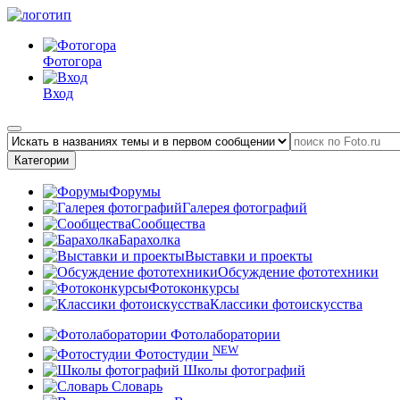
Фотогора
Вход
Категории
Форумы
Галерея фотографий
Сообщества
Барахолка
Выставки и проекты
Обсуждение фототехники
Фотоконкурсы
Классики фотоискусства
Фотолаборатории
NEW
Фотостудии
Школы фотографий
Словарь