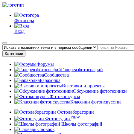
Фотогора
Вход
Категории
Форумы
Галерея фотографий
Сообщества
Барахолка
Выставки и проекты
Обсуждение фототехники
Фотоконкурсы
Классики фотоискусства
Фотолаборатории
NEW
Фотостудии
Школы фотографий
Словарь