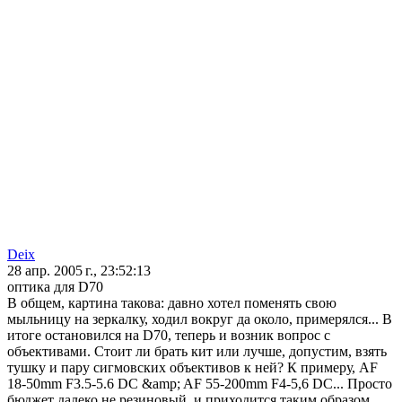
Deix
28 апр. 2005 г., 23:52:13
оптика для D70
В общем, картина такова: давно хотел поменять свою
мыльницу на зеркалку, ходил вокруг да около, примерялся... В
итоге остановился на D70, теперь и возник вопрос с
объективами. Стоит ли брать кит или лучше, допустим, взять
тушку и пару сигмовских объективов к ней? К примеру, AF
18-50mm F3.5-5.6 DC &amp; AF 55-200mm F4-5,6 DC... Просто
бюджет далеко не резиновый, и приходится таким образом