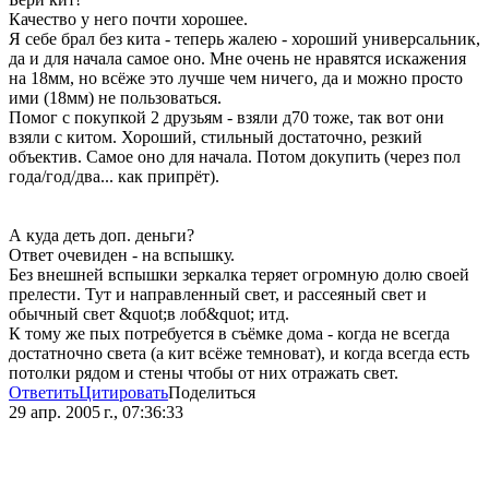
Качество у него почти хорошее.
Я себе брал без кита - теперь жалею - хороший универсальник,
да и для начала самое оно. Мне очень не нравятся искажения
на 18мм, но всёже это лучше чем ничего, да и можно просто
ими (18мм) не пользоваться.
Помог с покупкой 2 друзьям - взяли д70 тоже, так вот они
взяли с китом. Хороший, стильный достаточно, резкий
объектив. Самое оно для начала. Потом докупить (через пол
года/год/два... как припрёт).
А куда деть доп. деньги?
Ответ очевиден - на вспышку.
Без внешней вспышки зеркалка теряет огромную долю своей
прелести. Тут и направленный свет, и рассеяный свет и
обычный свет &quot;в лоб&quot; итд.
К тому же пых потребуется в съёмке дома - когда не всегда
достатночно света (а кит всёже темноват), и когда всегда есть
потолки рядом и стены чтобы от них отражать свет.
Ответить
Цитировать
Поделиться
29 апр. 2005 г., 07:36:33