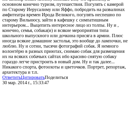
основном конечно туризм, путешествия. Погулять с камерой
по Старому Иерусалиму или Яффо, побродить на развалинах
амфитеатра времен Ирода Великого, погулять неспешно по
старому Вильнюсу, зайти в кафешку с симпатишным
интерьером... Выцепить интересное лицо из толпы. Ну и ,
конечно, семья, собака(и) и всякие мероприятия типа
школьного выпускного или дочкина присяга в армии. Плюс
иногда всякие домашние застолья, это вообще до лампочки, не
люблю. Ну и сотни, тысячи фотографий собак. Я немного
волонтёрю в разных приютах, снимаю собак для размещения
их на всяких собачьих сайтах ибо красиво снятую собаку
гораздо легче пристроить в новый дом. Ну и так далее...
Никакого спорта, фотоохоты и цветочков. Портрет, репортаж,
архитектура и т.п.
Ответить
Цитировать
Поделиться
30 мар. 2014 г., 15:33:47