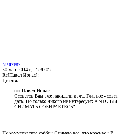
Майкель
30 мар. 2014 г., 15:30:05
Re[Павел Ионас]:
Цитата:
от: Павел Ионас
Cсоветов Вам уже накидали кучу...Главное - совет
дать! Но только никого не интересует: А ЧТО ВЫ
СНИМАТЬ СОБИРАЕТЕСЬ?
Не коммерческое хобби:) Снимаю все, что красиво;) В