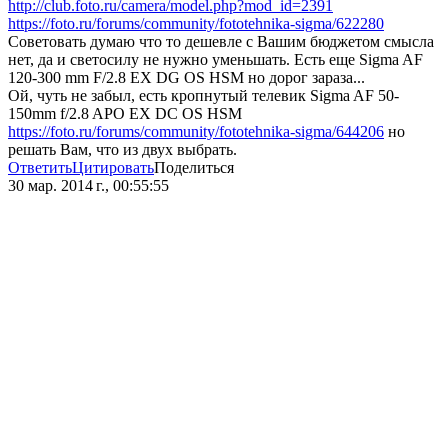
http://club.foto.ru/camera/model.php?mod_id=2391
https://foto.ru/forums/community/fototehnika-sigma/622280
Советовать думаю что то дешевле с Вашим бюджетом смысла
нет, да и светосилу не нужно уменьшать. Есть еще Sigma AF
120-300 mm F/2.8 EX DG OS HSM но дорог зараза...
Ой, чуть не забыл, есть кропнутый телевик Sigma AF 50-
150mm f/2.8 APO EX DC OS HSM
https://foto.ru/forums/community/fototehnika-sigma/644206
но
решать Вам, что из двух выбрать.
Ответить
Цитировать
Поделиться
30 мар. 2014 г., 00:55:55