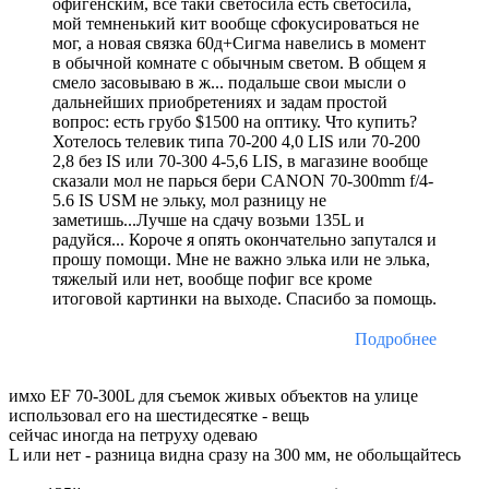
офигенским, все таки светосила есть светосила,
мой темненький кит вообще сфокусироваться не
мог, а новая связка 60д+Сигма навелись в момент
в обычной комнате с обычным светом. В общем я
смело засовываю в ж... подальше свои мысли о
дальнейших приобретениях и задам простой
вопрос: есть грубо $1500 на оптику. Что купить?
Хотелось телевик типа 70-200 4,0 LIS или 70-200
2,8 без IS или 70-300 4-5,6 LIS, в магазине вообще
сказали мол не парься бери CANON 70-300mm f/4-
5.6 IS USM не эльку, мол разницу не
заметишь...Лучше на сдачу возьми 135L и
радуйся... Короче я опять окончательно запутался и
прошу помощи. Мне не важно элька или не элька,
тяжелый или нет, вообще пофиг все кроме
итоговой картинки на выходе. Спасибо за помощь.
Подробнее
имхо EF 70-300L для съемок живых объектов на улице
использовал его на шестидесятке - вещь
сейчас иногда на петруху одеваю
L или нет - разница видна сразу на 300 мм, не обольщайтесь