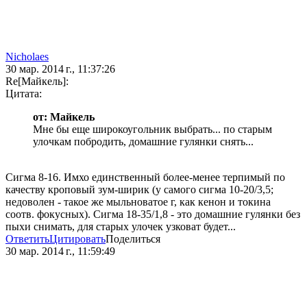
Nicholaes
30 мар. 2014 г., 11:37:26
Re[Майкель]:
Цитата:
от: Майкель
Мне бы еще широкоугольник выбрать... по старым
улочкам побродить, домашние гулянки снять...
Сигма 8-16. Имхо единственный более-менее терпимый по
качеству кроповый зум-ширик (у самого сигма 10-20/3,5;
недоволен - такое же мыльноватое г, как кенон и токина
соотв. фокусных). Сигма 18-35/1,8 - это домашние гулянки без
пыхи снимать, для старых улочек узковат будет...
Ответить
Цитировать
Поделиться
30 мар. 2014 г., 11:59:49