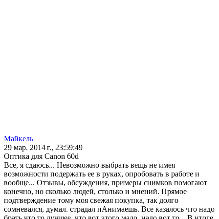
Майкель
29 мар. 2014 г., 23:59:49
Оптика для Canon 60d
Все, я сдаюсь... Невозможно выбрать вещь не имея
возможности подержать ее в руках, опробовать в работе и
вообще... Отзывы, обсуждения, примеры снимков помогают
конечно, но сколько людей, столько и мнений. Прямое
подтверждение тому моя свежая покупка, так долго
сомневался, думал. страдал пАнимаешь. Все казалось что надо
брать что то лучшее, что вот этого мало, надо вот то... В итоге