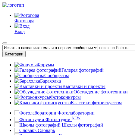
Фотогора
Вход
Категории
Форумы
Галерея фотографий
Сообщества
Барахолка
Выставки и проекты
Обсуждение фототехники
Фотоконкурсы
Классики фотоискусства
Фотолаборатории
NEW
Фотостудии
Школы фотографий
Словарь