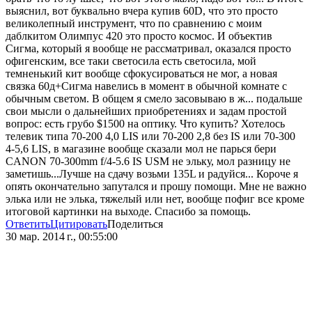
выяснил, вот буквально вчера купив 60D, что это просто
великолепный инструмент, что по сравнению с моим
даблкитом Олимпус 420 это просто космос. И объектив
Сигма, который я вообще не рассматривал, оказался просто
офигенским, все таки светосила есть светосила, мой
темненький кит вообще сфокусироваться не мог, а новая
связка 60д+Сигма навелись в момент в обычной комнате с
обычным светом. В общем я смело засовываю в ж... подальше
свои мысли о дальнейших приобретениях и задам простой
вопрос: есть грубо $1500 на оптику. Что купить? Хотелось
телевик типа 70-200 4,0 LIS или 70-200 2,8 без IS или 70-300
4-5,6 LIS, в магазине вообще сказали мол не парься бери
CANON 70-300mm f/4-5.6 IS USM не эльку, мол разницу не
заметишь...Лучше на сдачу возьми 135L и радуйся... Короче я
опять окончательно запутался и прошу помощи. Мне не важно
элька или не элька, тяжелый или нет, вообще пофиг все кроме
итоговой картинки на выходе. Спасибо за помощь.
Ответить
Цитировать
Поделиться
30 мар. 2014 г., 00:55:00