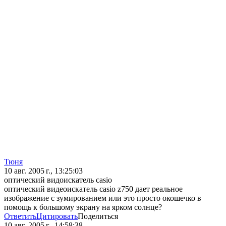
Тюня
10 авг. 2005 г., 13:25:03
оптический видоискатель casio
оптический видеоискатель casio z750 дает реальное
изображение c зумированием или это просто окошечко в
помощь к большому экрану на ярком солнце?
Ответить
Цитировать
Поделиться
10 авг. 2005 г., 14:58:38