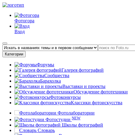
Фотогора
Вход
Категории
Форумы
Галерея фотографий
Сообщества
Барахолка
Выставки и проекты
Обсуждение фототехники
Фотоконкурсы
Классики фотоискусства
Фотолаборатории
NEW
Фотостудии
Школы фотографий
Словарь