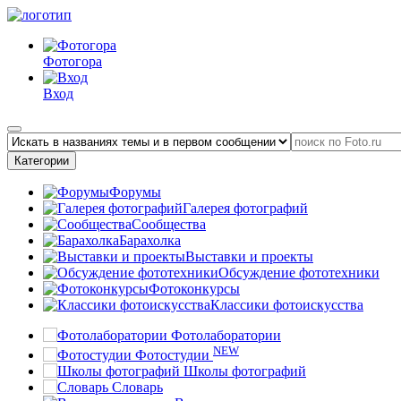
Фотогора
Вход
Категории
Форумы
Галерея фотографий
Сообщества
Барахолка
Выставки и проекты
Обсуждение фототехники
Фотоконкурсы
Классики фотоискусства
Фотолаборатории
NEW
Фотостудии
Школы фотографий
Словарь