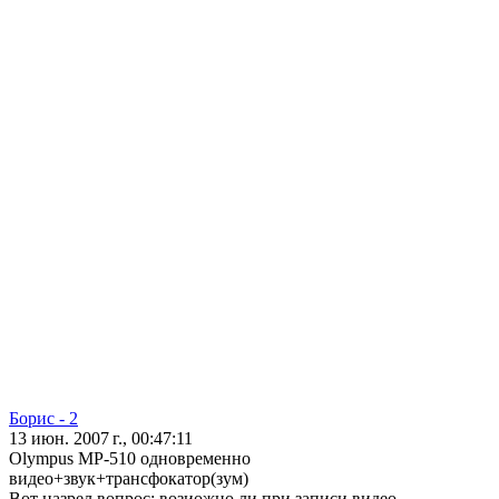
Борис - 2
13 июн. 2007 г., 00:47:11
Olympus MP-510 одновременно
видео+звук+трансфокатор(зум)
Вот назрел вопрос: возиожно ли при записи видео