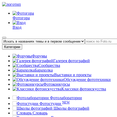
Фотогора
Вход
Категории
Форумы
Галерея фотографий
Сообщества
Барахолка
Выставки и проекты
Обсуждение фототехники
Фотоконкурсы
Классики фотоискусства
Фотолаборатории
NEW
Фотостудии
Школы фотографий
Словарь