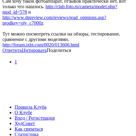
Сам хочу такой фотоаппарат, отзывов практически нет, вот
только что нашлось.
http://club.foto.ru/camera/model.php?
mod_id=578
и
http://www.dpreview.com/reviews/read_opinions.asp?
prodkey=oly_c7000z
Тут можно посмотреть ссылки на обзоры, тестирование,
сравнение с другими моделями.
http://forum.ixbt.com/0020/013606.html
Ответить
Цитировать
Поделиться
1
Правила Клуба
О Клубе
Вход / Регистрация
ХудСовет
Как связаться
Статистика