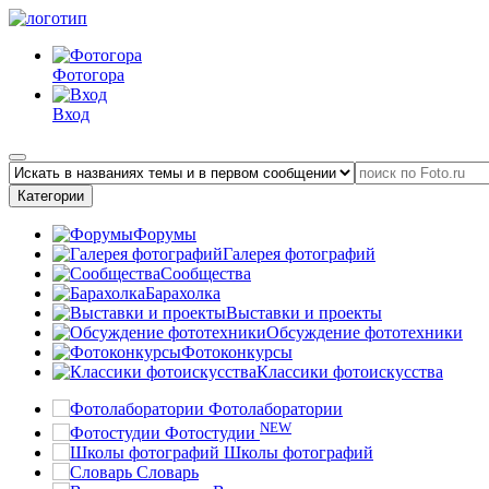
Фотогора
Вход
Категории
Форумы
Галерея фотографий
Сообщества
Барахолка
Выставки и проекты
Обсуждение фототехники
Фотоконкурсы
Классики фотоискусства
Фотолаборатории
NEW
Фотостудии
Школы фотографий
Словарь