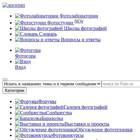
Фотолаборатории
NEW
Фотостудии
Школы фотографий
Словарь
Вопросы и ответы
Фотогора
Вход
Категории
Форумы
Галерея фотографий
Сообщества
Барахолка
Выставки и проекты
Обсуждение фототехники
Фотоконкурсы